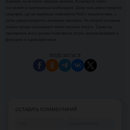
планшет, на котором запущен автомат. В процессе спина
составляется выигрышная комбинация. Далее нам демонстрируют
смартфон, где на барабанах появляются Wild с множителями, а
затем демонстрируется анимация максвина. Во второй половине
ролика авторы показывают меню покупки бонуса. Также на
протяжении всего ролика появляются титры, рассказывающие о
функциях и характеристиках.
ПОДЕЛИТЬСЯ
ОСТАВИТЬ КОММЕНТАРИЙ