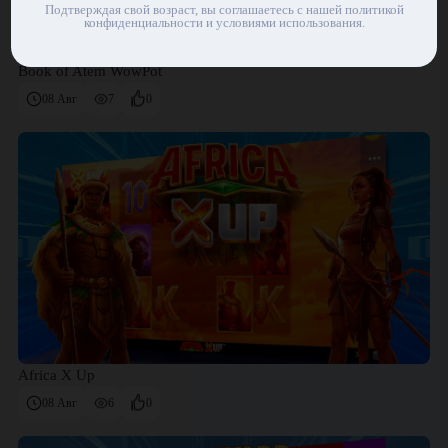
Подтверждая свой возраст, вы соглашаетесь с нашей политикой
конфиденциальности и условиями использования.
Book of Atem WowPot
08 Авг
7
0
Africa X Up
08 Авг
6
0