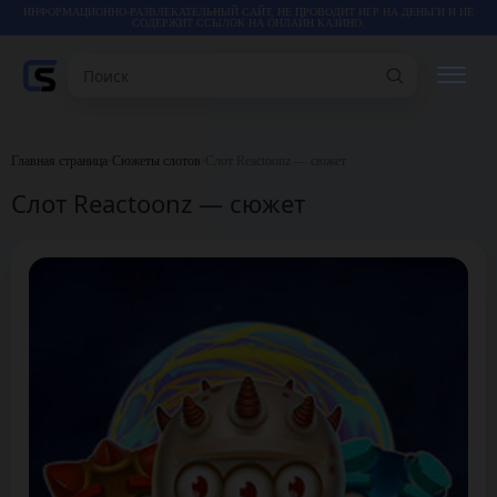
ИНФОРМАЦИОННО-РАЗВЛЕКАТЕЛЬНЫЙ САЙТ, НЕ ПРОВОДИТ ИГР НА ДЕНЬГИ И НЕ
СОДЕРЖИТ ССЫЛОК НА ОНЛАЙН КАЗИНО.
Поиск
РЕЙТИНГИ
Главная страница
•
Сюжеты слотов
•
Слот Reactoonz — сюжет
Слот Reactoonz — сюжет
КАЗИНО
ИГРЫ
СТАТЬИ
ВИДЕО