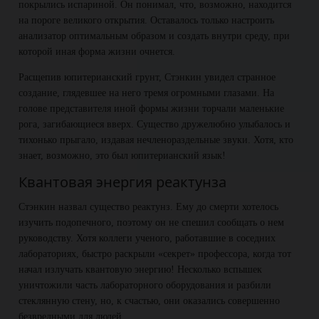
покрылись испариной. Он понимал, что, возможно, находится
на пороге великого открытия. Оставалось только настроить
анализатор оптимальным образом и создать внутри среду, при
которой иная форма жизни очнется.
Расщепив юпитерианский грунт, Стэнкин увидел странное
создание, глядевшее на него тремя огромными глазами. На
голове представителя иной формы жизни торчали маленькие
рога, загибающиеся вверх. Существо дружелюбно улыбалось и
тихонько прыгало, издавая нечленораздельные звуки. Хотя, кто
знает, возможно, это был юпитерианский язык!
Квантовая энергия реактунза
Стэнкин назвал существо реактунз. Ему до смерти хотелось
изучить подопечного, поэтому он не спешил сообщать о нем
руководству. Хотя коллеги ученого, работавшие в соседних
лабораториях, быстро раскрыли «секрет» профессора, когда тот
начал излучать квантовую энергию! Несколько вспышек
уничтожили часть лабораторного оборудования и разбили
стеклянную стену, но, к счастью, они оказались совершенно
безвредными для людей.