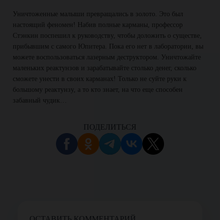
Уничтоженные малыши превращались в золото. Это был
настоящий феномен! Набив полные карманы, профессор
Стэнкин поспешил к руководству, чтобы доложить о существе,
прибывшим с самого Юпитера. Пока его нет в лаборатории, вы
можете воспользоваться лазерным деструктором. Уничтожайте
маленьких реактунзов и зарабатывайте столько денег, сколько
сможете унести в своих карманах! Только не суйте руки к
большому реактунзу, а то кто знает, на что еще способен
забавный чудик…
ПОДЕЛИТЬСЯ
ОСТАВИТЬ КОММЕНТАРИЙ