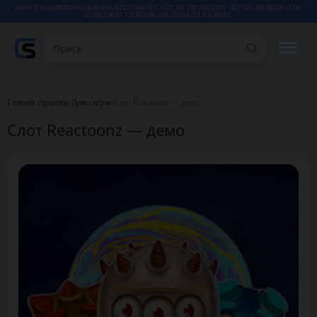
ИНФОРМАЦИОННО-РАЗВЛЕКАТЕЛЬНЫЙ САЙТ, НЕ ПРОВОДИТ ИГР НА ДЕНЬГИ И НЕ
СОДЕРЖИТ ССЫЛОК НА ОНЛАЙН КАЗИНО.
Поиск
РЕЙТИНГИ
Главная страница
•
Демо игры
•
Слот Reactoonz — демо
Слот Reactoonz — демо
КАЗИНО
ИГРЫ
СТАТЬИ
ВИДЕО