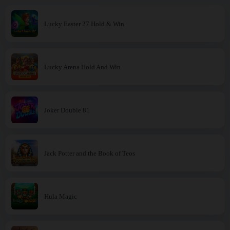
Lucky Easter 27 Hold & Win
Lucky Arena Hold And Win
Joker Double 81
Jack Potter and the Book of Teos
Hula Magic