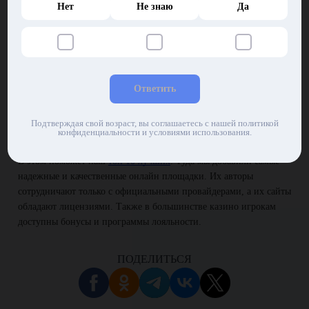
Нет
Не знаю
Да
стандартном диапазоне: от 0.2€ до 100€. Баланса должно
хватить игроку для того, чтобы ознакомиться со всеми
особенностями игрового процесса.
Слот Reactoonz на реальные деньги
Ответить
Чтобы у гемблера появились шансы на получение настоящего
выигрыша, требуется делать спины на реальные деньги. Но на
нашем сайте доступна только демо-версия. Для игры на
Подтверждая свой возраст, вы соглашаетесь с нашей политикой
конфиденциальности и условиями использования.
реальный баланс нужно выбрать хорошее казино.
В этом поможет наш
топ 10 лучших
. Туда мы добавили самые
надежные и качественные онлайн площадки. Их авторы
сотрудничают только с официальными провайдерами, а их сайты
обладают лицензиями. Также в большинстве казино игрокам
доступны бонусы и программы лояльности.
ПОДЕЛИТЬСЯ