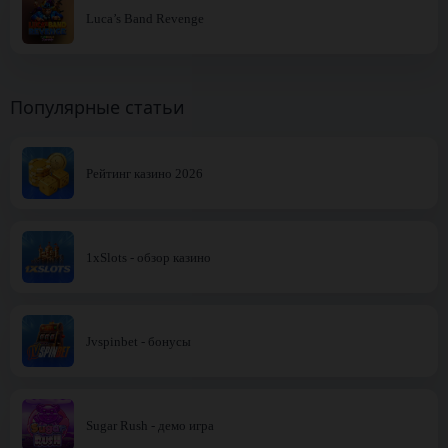
Luca’s Band Revenge
Популярные статьи
Рейтинг казино 2026
1xSlots - обзор казино
Jvspinbet - бонусы
Sugar Rush - демо игра