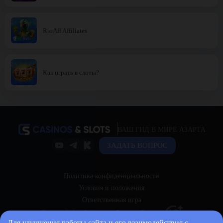
RioAff Affiliates
Как играть в слоты?
ВАШ ГИД В МИРЕ АЗАРТА
ЗАДАТЬ ВОПРОС
Политика конфиденциальности
Условия и положения
Ответственная игра
Для улучшения работы сайта и его взаимодействия с