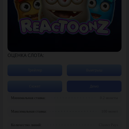
ОЦЕНКА СЛОТА:
Трейлер
Выигрыш
Сюжет
Демо
Минимальная ставка:
0.2 монеты
Максимальная ставка:
100 монет
Количество линий:
Cluster Pays