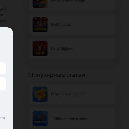
Luca’s Band Revenge
дов.
ски
сти.
Lock 'n Load
енно
Little Bighorn
ртуоза
е
Популярные статьи
Рейтинг казино 2026
алогам,
но для
сти
1xSlots - обзор казино
ремесла