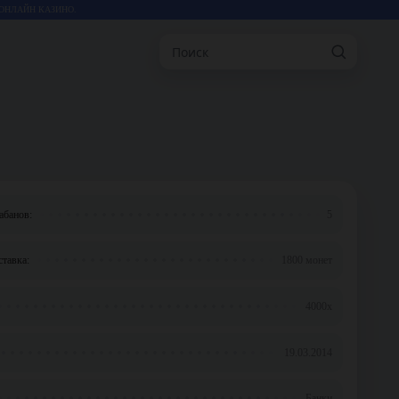
ОНЛАЙН КАЗИНО.
Поиск
абанов:
5
тавка:
1800 монет
4000x
19.03.2014
Банки