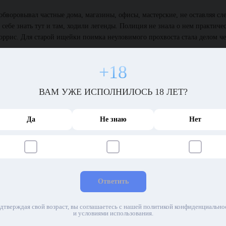
бворовывал частные дома, магазины, офисы, мастерские, не оставляя сле
себе знать тут и там, ходили легенды. Полиция не знала о нем практиче
ррис. Для старой ищейки поимка неуловимого прохвоста стала делом че
+18
 на двадцать лет, выяснил, что иногда его «подопечный» крадет соверш
ВАМ УЖЕ ИСПОЛНИЛОСЬ 18 ЛЕТ?
о интереса, например, свинью-копилку. Это был настоящий фетиш для ви
Да
Не знаю
Нет
цию таких поросяток. Кто его знает, где они находились и зачем вообщ
льзоваться этой странностью, чтобы поймать гнусного вора.
закона. К тому же у детектива имелся на него кое-какой компромат по н
Ответить
желании.
рфоровых поросят. Свиньи-копилки были изготовлены на заказ специаль
дтверждая свой возраст, вы соглашаетесь с нашей политикой конфиденциально
и условиями использования.
кции «случайно» просочилась в газеты. Разумеется, мастер воровского 