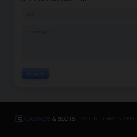
ВАШ ГИД В МИРЕ АЗАРТА