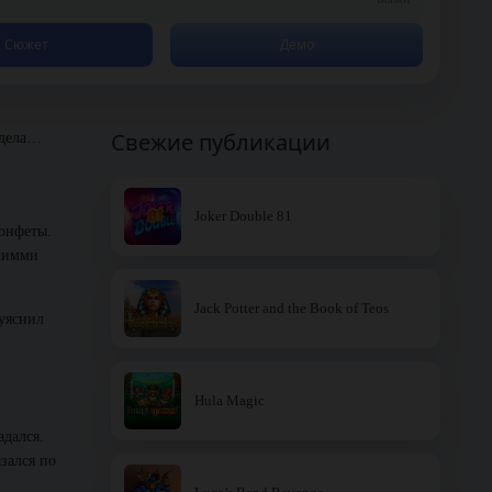
Сюжет
Демо
Свежие публикации
 дела…
Joker Double 81
конфеты.
Джимми
Jack Potter and the Book of Teos
уяснил
Hula Magic
адался.
зался по