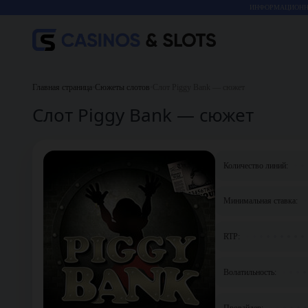
ИНФОРМАЦИОННО
Главная страница
•
Сюжеты слотов
•
Слот Piggy Bank — сюжет
Слот Piggy Bank — сюжет
Количество линий:
Минимальная ставка:
RTP:
Волатильность:
Провайдер: