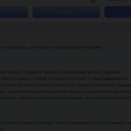
р
Выигрыш
и и пушистыми, а потом весь город накрывает эпидемия!
рация «Дримс» открыла в Берроуз-Сити очередной филиал с офисами,
просто компания, а самый что ни на есть гигант от мира фармацевтики.
о, потому как никто и никогда не видел их лекарств в свободной продаже
но с крупнейшими производителями лекарств, а закрытость ее деятельно
нкурентов. Сколько в этих словах было правды – все узнали несколько п
е борются за права животных. Ученые проводили опыты на обезьянах, за
ва.