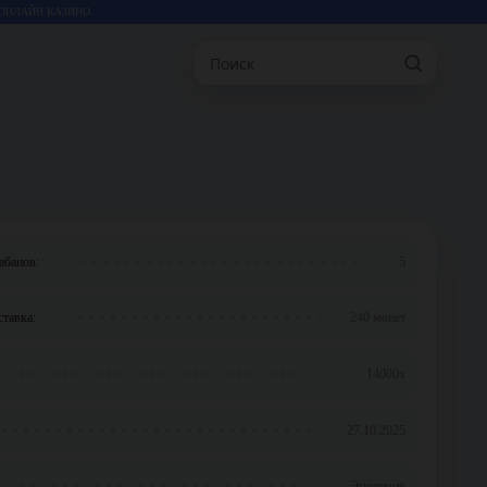
ОНЛАЙН КАЗИНО.
Поиск
абанов:
5
тавка:
240 монет
14000x
27.10.2025
Эпидемия