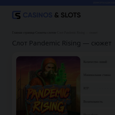
ИНФОРМАЦИОННО
Главная страница
•
Сюжеты слотов
•
Слот Pandemic Rising — сюжет
Слот Pandemic Rising — сюжет
Количество линий:
Минимальная ставка:
RTP:
Волатильность:
Провайдер: