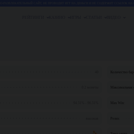
-РАЗВЛЕКАТЕЛЬНЫЙ САЙТ, НЕ ПРОВОДИТ ИГР НА ДЕНЬГИ И НЕ СОДЕРЖИТ ССЫЛОК НА 
РЕЙТИНГИ
КАЗИНО
ИГРЫ
СТАТЬИ
ВИДЕО
40
Количество бар
0.2 монеты
Максимальная с
94.51% - 96.51%
Max Win:
высокая
Релиз:
Тема слота: