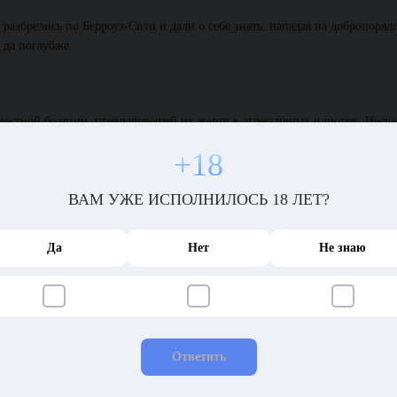
 разбрелись по Берроуз-Сити и дали о себе знать, нападая на добропоря
 да поглубже.
звестной болезни, превращающей их жертв в агрессивных идиотов. Несч
+18
сто так, кусая веселья ради, прямо как те обезьяны, будь они трижды н
Дримс» не старались, пихая взятки всем подряд. К корпорации появилось
ВАМ УЖЕ ИСПОЛНИЛОСЬ 18 ЛЕТ?
онкурентов, но задавать их собирались позже, когда закончится эпидемия
Да
Нет
Не знаю
ассадники вируса, взрывавшиеся спорами, которые подхватывал ветер и
ыли на карантин. Никто не мог войти в город или уехать оттуда, кроме 
Ответить
араженных, отыскать токсичные материалы и опечатать для последующе
ь вирус и его рассадники, смердевшие по всему городу.