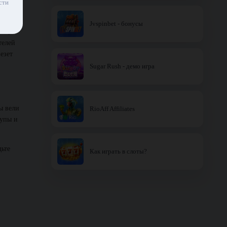
сти
Jvspinbet - бонусы
ые, а
телей
езет
Sugar Rush - демо игра
ы вели
RioAff Affiliates
рупы и
дьте
Как играть в слоты?