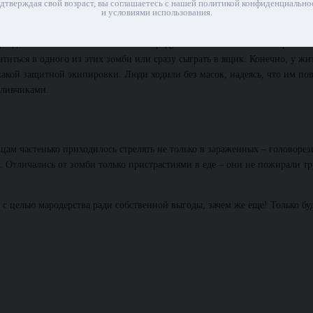
дтверждая свой возраст, вы соглашаетесь с нашей политикой конфиденциально
и условиями использования.
то дела и вовсе стоят на месте: по городу все так же ошиваются зараженн
иться в одного из этих зомби или сразу сыграть в ящик. Конечно, у жи
икакой защитной экипировки. Люди ходили без масок, надеясь, что им пов
тливчиками.
ам частенько приходилось стрелять не только в зараженных – головорез
й. Отличались от зомби только пристрастиями в еде – они не пожирали т
, с целью мародерства ради собственной выгоды, зачем же еще! Только бу