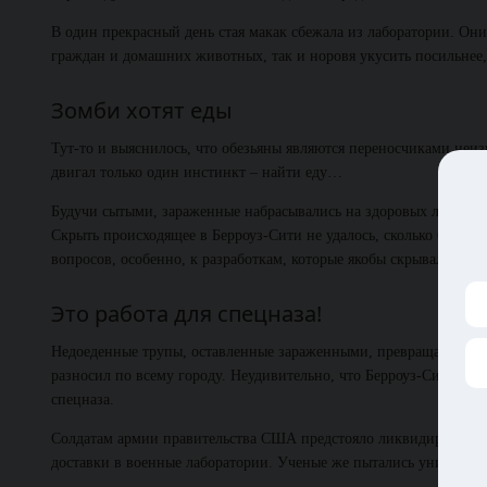
В один прекрасный день стая макак сбежала из лаборатории. Они
граждан и домашних животных, так и норовя укусить посильнее,
Зомби хотят еды
Тут-то и выяснилось, что обезьяны являются переносчиками неи
двигал только один инстинкт – найти еду…
Будучи сытыми, зараженные набрасывались на здоровых людей про
Скрыть происходящее в Берроуз-Сити не удалось, сколько бы в «
вопросов, особенно, к разработкам, которые якобы скрывали от к
Это работа для спецназа!
Недоеденные трупы, оставленные зараженными, превращались в р
разносил по всему городу. Неудивительно, что Берроуз-Сити закр
спецназа.
Солдатам армии правительства США предстояло ликвидировать з
доставки в военные лаборатории. Ученые же пытались уничтожит