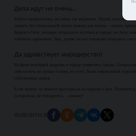
По
Дела идут не очень…
Работа продвигалась, но очень уж медленно. Порой, казалось, буд
дышать без специальной маски опасно для жизни – можно преврат
Берроуз-Сити, которых угораздило остаться в городе, не было н
избежать заражения. Увы, далеко не все горожане оказались счас
Да здравствует мародерство!
На фоне всеобщей анархии в городе появились банды. Спецназовц
себя ничуть не лучше и тоже, по сути, были смертельной угрозо
собственных жертв.
Если хотите, то можете прогуляться по Берроуз-Сити. Разумеется
осторожны, не попадитесь… никому!
ПОДЕЛИТЬСЯ