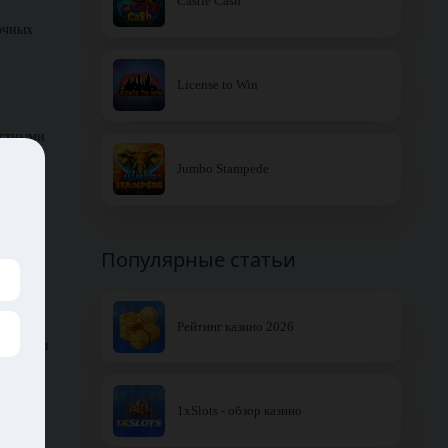
Castle Cash
дочных
License to Win
астными
Jumbo Stampede
еладны!
 много
.
Популярные статьи
Рейтинг казино 2026
ученых и
й
1xSlots - обзор казино