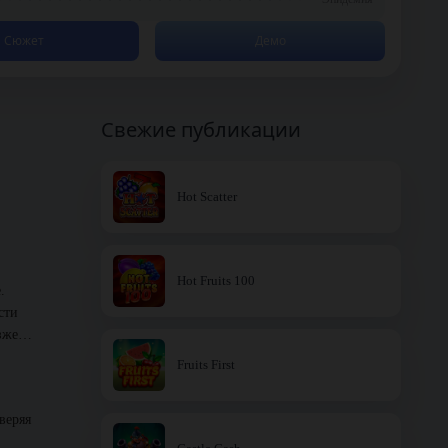
Сюжет
Демо
Свежие публикации
Hot Scatter
Hot Fruits 100
.
сти
озже…
Fruits First
веряя