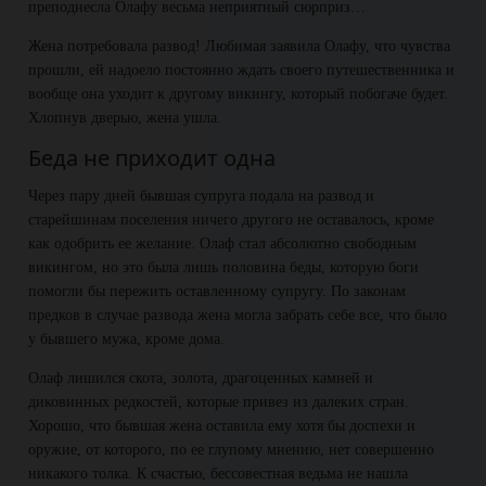
преподнесла Олафу весьма неприятный сюрприз…
Жена потребовала развод! Любимая заявила Олафу, что чувства
прошли, ей надоело постоянно ждать своего путешественника и
вообще она уходит к другому викингу, который побогаче будет.
Хлопнув дверью, жена ушла.
Беда не приходит одна
Через пару дней бывшая супруга подала на развод и
старейшинам поселения ничего другого не оставалось, кроме
как одобрить ее желание. Олаф стал абсолютно свободным
викингом, но это была лишь половина беды, которую боги
помогли бы пережить оставленному супругу. По законам
предков в случае развода жена могла забрать себе все, что было
у бывшего мужа, кроме дома.
Олаф лишился скота, золота, драгоценных камней и
диковинных редкостей, которые привез из далеких стран.
Хорошо, что бывшая жена оставила ему хотя бы доспехи и
оружие, от которого, по ее глупому мнению, нет совершенно
никакого толка. К счастью, бессовестная ведьма не нашла