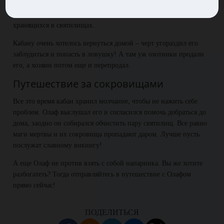
результате неудачного эксперимента с волшебством. Там
остались только говорящие животные и куча сокровищ,
хранящихся в святилищах.
Кабану очень хотелось вернуться домой – черт угораздил его
заблудиться и попасть в ловушку! А там уж охотники продали
его, а хозяин потом еще и перепродал.
Путешествие за сокровищами
Все это время кабан хранил молчание, чтобы не нажить себе
проблем. Олаф выслушал его и согласился помочь добраться до
дома, заодно он собирался обчистить пару святилищ. Все равно
маги мертвы и их сокровища пропадают даром. Лучше пусть
послужат славному викингу!
А еще Олаф не против взять с собой напарника. Вы же хотите
разбогатеть? Тогда отправляйтесь в путешествие с Олафом
прямо сейчас!
ПОДЕЛИТЬСЯ