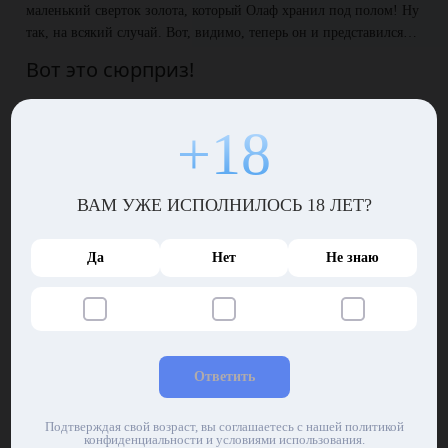
маленький сверток золота, который Олаф хранил под полом! Ну
так, на всякий случай. Вот, видимо, теперь он и представился…
Вот это сюрприз!
Несколько дней Олаф просидел в таверне неподалеку, заливая
горе всем, что только может гореть. Наконец он решил бросить
+18
все и заняться земледелием. Тем более, новая жена, которую
Олаф обязательно найдет, всегда будет под присмотром, а
значит, никуда не денется, и в ее симпатичную головку не будут
ВАМ УЖЕ ИСПОЛНИЛОСЬ 18 ЛЕТ?
приходить нехорошие мысли о том, чтобы пошалить с кем-
нибудь другим.
Да
Нет
Не знаю
Окончательно протрезвев, викинг отправился на рынок. Там он
купил семена, саженцы и скотину. Олафу хватило денег на
стайку куриц и огромного кабана. Стоило ему только запереть
борова в стойле, как тот преподнес ему сюрприз, заговорив по-
человечески…
Ответить
Страна волшебников
Подтверждая свой возраст, вы соглашаетесь с нашей политикой
Оказалось, кабан жил в краю магов, которые погибли в
конфиденциальности и условиями использования.