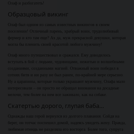
Олаф и разбогатеть!
Образцовый викинг
Олаф был одним из самых известных викингов в своем
поселении! Отличный парень, храбрый воин, трудолюбивый
фермер и кто там еще? Ах да, муж прекрасной девушки, которая
могла бы пленить своей красотой любого мужчину!
Олаф много путешествовал и сражался. Ему доводилось
вступать в бой с людьми, чудовищами, нежитью и волшебными
созданиями, созданными магией. Отважный воин победил в
сотнях битв и ни разу не был ранен, по-крайней мере серьезно.
Ну а царапины, которые только украшают мужчину, Олафа мало
интересовали – он просто не обращал внимания на досадные
мелочи, тем более на нем все заживало, как на собаке.
Скатертью дорого, глупая баба…
Однажды наш герой вернулся из долгого плавания. Сойдя на
берег, он тотчас поспешил домой, надеясь увидеть жену. Правда,
любимая отнюдь не разделяла его восторга. Более того, супруга