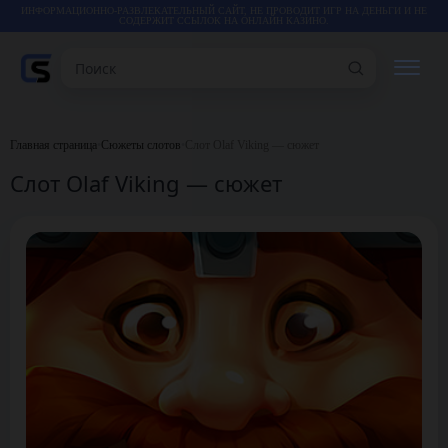
ИНФОРМАЦИОННО-РАЗВЛЕКАТЕЛЬНЫЙ САЙТ, НЕ ПРОВОДИТ ИГР НА ДЕНЬГИ И НЕ
СОДЕРЖИТ ССЫЛОК НА ОНЛАЙН КАЗИНО.
Поиск
РЕЙТИНГИ
Главная страница
•
Сюжеты слотов
•
Слот Olaf Viking — сюжет
Слот Olaf Viking — сюжет
КАЗИНО
ИГРЫ
СТАТЬИ
ВИДЕО