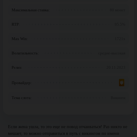
Максимальная ставка:
80 монет
RTP:
95.5%
Max Win:
1721x
Волатильность:
средне-высокая
Релиз:
20.11.2023
Провайдер:
Тема слота:
Викинги
Если жена ушла, то это еще не повод отчаиваться! Раз никто не
мешает, то можно отправиться в путь с викингом по имени