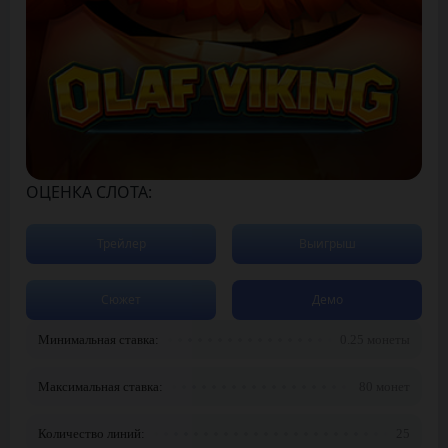
ОЦЕНКА СЛОТА:
Трейлер
Выигрыш
Сюжет
Демо
Минимальная ставка:
0.25 монеты
Максимальная ставка:
80 монет
Количество линий:
25