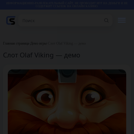
ИНФОРМАЦИОННО-РАЗВЛЕКАТЕЛЬНЫЙ САЙТ, НЕ ПРОВОДИТ ИГР НА ДЕНЬГИ И НЕ
СОДЕРЖИТ ССЫЛОК НА ОНЛАЙН КАЗИНО.
Поиск
РЕЙТИНГИ
Главная страница
•
Демо игры
•
Слот Olaf Viking — демо
Слот Olaf Viking — демо
КАЗИНО
ИГРЫ
СТАТЬИ
ВИДЕО