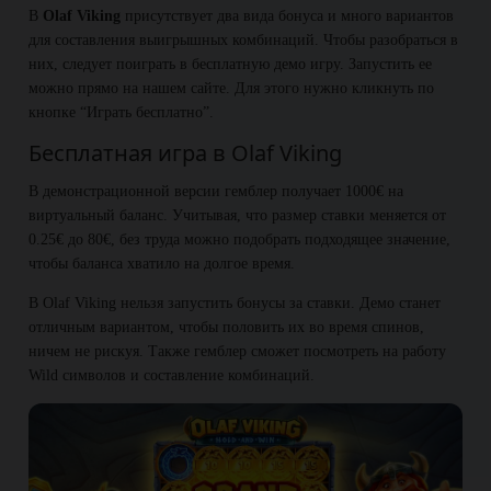
В
Olaf Viking
присутствует два вида бонуса и много вариантов
Играть бесплатно
для составления выигрышных комбинаций. Чтобы разобраться в
них, следует поиграть в бесплатную демо игру. Запустить ее
можно прямо на нашем сайте. Для этого нужно кликнуть по
кнопке “Играть бесплатно”.
Бесплатная игра в Olaf Viking
В демонстрационной версии гемблер получает 1000€ на
виртуальный баланс. Учитывая, что размер ставки меняется от
0.25€ до 80€, без труда можно подобрать подходящее значение,
чтобы баланса хватило на долгое время.
В Olaf Viking нельзя запустить бонусы за ставки. Демо станет
отличным вариантом, чтобы половить их во время спинов,
ничем не рискуя. Также гемблер сможет посмотреть на работу
Wild символов и составление комбинаций.