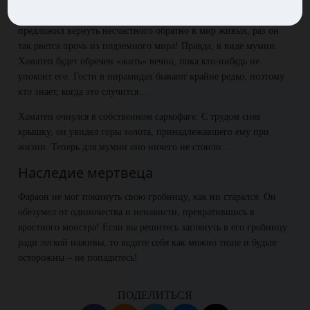
Стенания фараона сыграли с ним злую шутку: один из судей
предложил вернуть несчастного обратно в мир живых, раз он
так рвется прочь из подземного мира! Правда, в виде мумии.
Хаматеп будет обречен «жить» вечно, пока кто-нибудь не
упокоит его. Гости в пирамидах бывают крайне редко, поэтому
кто знает, когда это случится…
Хаматеп очнулся в собственном саркофаге. С трудом сняв
крышку, он увидел горы золота, принадлежавшего ему при
жизни. Теперь для мумии оно ничего не стоило…
Наследие мертвеца
Фараон не мог покинуть свою гробницу, как ни старался. Он
обезумел от одиночества и ненависти, превратившись в
яростного монстра! Если вы решитесь заглянуть в его гробницу
ради легкой наживы, то ведите себя как можно тише и будьте
осторожны – не попадитесь!
ПОДЕЛИТЬСЯ