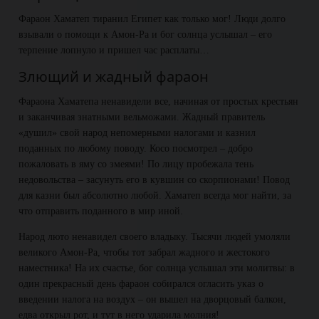
Фараон Хаматеп тиранил Египет как только мог! Люди долго
взывали о помощи к Амон-Ра и бог солнца услышал – его
терпение лопнуло и пришел час расплаты…
Злющий и жадный фараон
Фараона Хаматепа ненавидели все, начиная от простых крестьян
и заканчивая знатными вельможами. Жадный правитель
«душил» свой народ непомерными налогами и казнил
поданных по любому поводу. Косо посмотрел – добро
пожаловать в яму со змеями! По лицу пробежала тень
недовольства – засунуть его в кувшин со скорпионами! Повод
для казни был абсолютно любой. Хаматеп всегда мог найти, за
что отправить поданного в мир иной.
Народ люто ненавидел своего владыку. Тысячи людей умоляли
великого Амон-Ра, чтобы тот забрал жадного и жестокого
наместника! На их счастье, бог солнца услышал эти молитвы: в
один прекрасный день фараон собирался огласить указ о
введении налога на воздух – он вышел на дворцовый балкон,
едва открыл рот, и тут в него ударила молния!