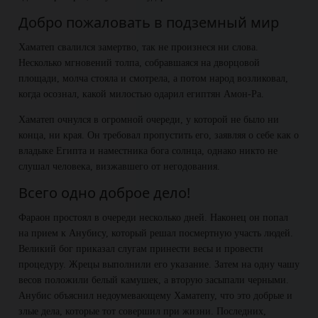
Добро пожаловать в подземный мир
Хаматеп свалился замертво, так не произнеся ни слова.
Несколько мгновений толпа, собравшаяся на дворцовой
площади, молча стояла и смотрела, а потом народ возликовал,
когда осознал, какой милостью одарил египтян Амон-Ра.
Хаматеп очнулся в огромной очереди, у которой не было ни
конца, ни края. Он требовал пропустить его, заявляя о себе как о
владыке Египта и наместника бога солнца, однако никто не
слушал человека, визжавшего от негодования.
Всего одно доброе дело!
Фараон простоял в очереди несколько дней. Наконец он попал
на прием к Анубису, который решал посмертную участь людей.
Великий бог приказал слугам принести весы и провести
процедуру. Жрецы выполнили его указание. Затем на одну чашу
весов положили белый камушек, а вторую засыпали черными.
Анубис объяснил недоумевающему Хаматепу, что это добрые и
злые дела, которые тот совершил при жизни. Последних,