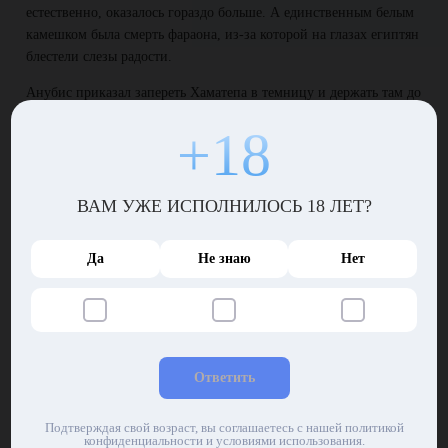
естественно, оказалось гораздо больше. А единственным белым
камешком была смерть фараона, из-за которой на глазах египтян
блестели слезы радости.
Анубис приказал запереть Хаматепа в темницу и держать там до
того дня, когда тому предстоит явиться на суд. Фараон умолял
+18
простить его и дать пожить еще, чтобы сделать побольше
добрых дел, но получил отказ.
Суровый приговор
ВАМ УЖЕ ИСПОЛНИЛОСЬ 18 ЛЕТ?
Спустя три дня Хаматепа доставили на суд. Там ему довелось
встретиться со всеми людьми, которых он казнил, обобрал или
Да
Не знаю
Нет
просто обидел. Все эти несчастные свидетельствовали против
Хаматепа.
Выслушав всех, судьи решили вынести бывшему фараону самый
суровый приговор. Их не трогали ни мольбы, ни обещания, ни
клятвы. Виновный в гибели множества ни в чем не повинных
Ответить
людей был обречен, несмотря на просьбы дать ему второй шанс.
Подтверждая свой возраст, вы соглашаетесь с нашей политикой
Возвращайся обратно!
конфиденциальности и условиями использования.