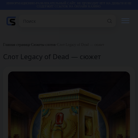
ИНФОРМАЦИОННО-РАЗВЛЕКАТЕЛЬНЫЙ САЙТ, НЕ ПРОВОДИТ ИГР НА ДЕНЬГИ И НЕ
СОДЕРЖИТ ССЫЛОК НА ОНЛАЙН КАЗИНО.
Поиск
РЕЙТИНГИ
Главная страница
•
Сюжеты слотов
•
Слот Legacy of Dead — сюжет
Слот Legacy of Dead — сюжет
КАЗИНО
ИГРЫ
СТАТЬИ
ВИДЕО