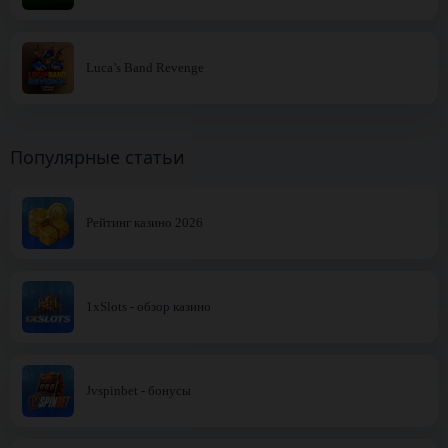
Luca’s Band Revenge
Популярные статьи
Рейтинг казино 2026
1xSlots - обзор казино
Jvspinbet - бонусы