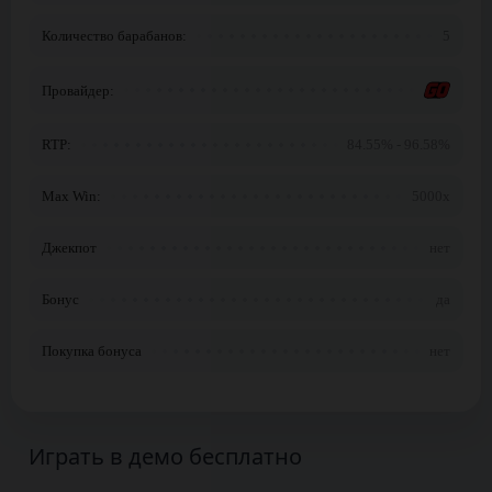
Количество барабанов:
5
Провайдер:
RTP:
84.55% - 96.58%
Max Win:
5000x
Джекпот
нет
Бонус
да
Покупка бонуса
нет
Играть в демо бесплатно