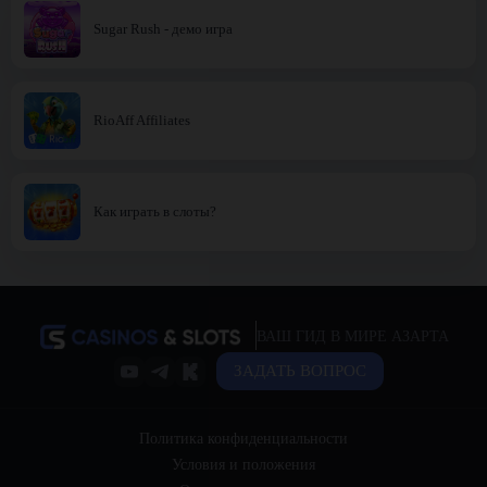
Sugar Rush - демо игра
RioAff Affiliates
Как играть в слоты?
ВАШ ГИД В МИРЕ АЗАРТА
ЗАДАТЬ ВОПРОС
Политика конфиденциальности
Условия и положения