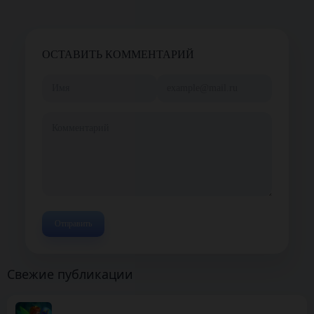
ОСТАВИТЬ КОММЕНТАРИЙ
Свежие публикации