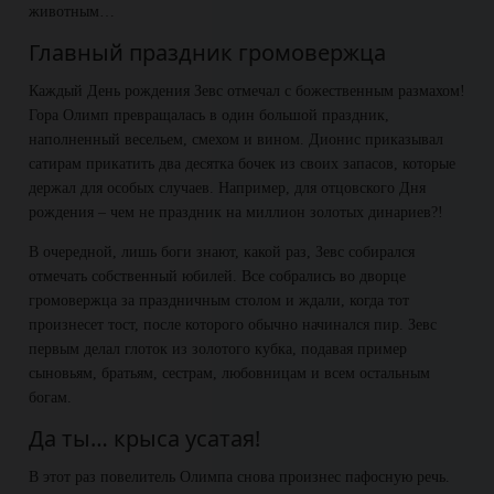
животным…
Главный праздник громовержца
Каждый День рождения Зевс отмечал с божественным размахом!
Гора Олимп превращалась в один большой праздник,
наполненный весельем, смехом и вином. Дионис приказывал
сатирам прикатить два десятка бочек из своих запасов, которые
держал для особых случаев. Например, для отцовского Дня
рождения – чем не праздник на миллион золотых динариев?!
В очередной, лишь боги знают, какой раз, Зевс собирался
отмечать собственный юбилей. Все собрались во дворце
громовержца за праздничным столом и ждали, когда тот
произнесет тост, после которого обычно начинался пир. Зевс
первым делал глоток из золотого кубка, подавая пример
сыновьям, братьям, сестрам, любовницам и всем остальным
богам.
Да ты… крыса усатая!
В этот раз повелитель Олимпа снова произнес пафосную речь.