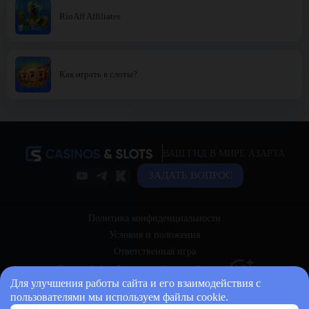
RioAff Affiliates
Как играть в слоты?
ВАШ ГИД В МИРЕ АЗАРТА
ЗАДАТЬ ВОПРОС
Политика конфиденциальности
Условия и положения
Ответственная игра
Для улучшения работы сайта и его взаимодействия с
пользователями мы используем файлы cookie.
© 2026 casinos-and-slots.bet Все права защищены.