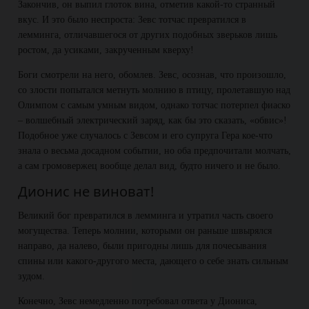
Закончив, он выпил глоток вина, отметив какой-то странный
вкус. И это было неспроста: Зевс тотчас превратился в
лемминга, отличавшегося от других подобных зверьков лишь
ростом, да усиками, закрученным кверху!
Боги смотрели на него, обомлев. Зевс, осознав, что произошло,
со злости попытался метнуть молнию в птицу, пролетавшую над
Олимпом с самым умным видом, однако тотчас потерпел фиаско
– волшебный электрический заряд, как бы это сказать, «обвис»!
Подобное уже случалось с Зевсом и его супруга Гера кое-что
знала о весьма досадном событии, но оба предпочитали молчать,
а сам громовержец вообще делал вид, будто ничего и не было.
Дионис не виноват!
Великий бог превратился в лемминга и утратил часть своего
могущества. Теперь молнии, которыми он раньше швырялся
направо, да налево, были пригодны лишь для почесывания
спины или какого-другого места, дающего о себе знать сильным
зудом.
Конечно, Зевс немедленно потребовал ответа у Диониса,