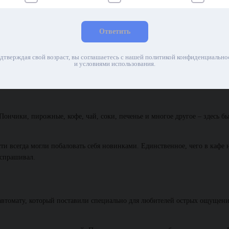
 вход был категорически запрещен! Правда, у четвероногих клиентов ока
Ответить
ям приходить на чашечку кофе. Ну а потом еще и на завтрак, да и вообщ
дтверждая свой возраст, вы соглашаетесь с нашей политикой конфиденциально
се из них плохие. Взять хотя бы родителей девочки, которая мучила Бакса
и условиями использования.
ончики, пирожные, кофе, чай, соки, печенье и многое другое – здесь бы
ти всегда могли побаловать себя новинками. Единственное, чего в кафе 
 спрашивал.
 автомату, который поставили специально для любителей острых ощущени