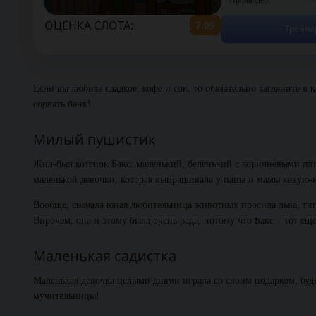
ОЦЕНКА СЛОТА:
7.09
Трейле
Если вы любите сладкое, кофе и сок, то обязательно загляните в
сорвать банк!
Милый пушистик
Жил-был котенок Бакс: маленький, беленький с коричневыми пят
маленькой девочки, которая выпрашивала у папы и мамы какую-
Вообще, сначала юная любительница животных просила льва, тигр
Впрочем, она и этому была очень рада, потому что Бакс – тот ещ
Маленькая садистка
Маленькая девочка целыми днями играла со своим подарком, будт
мучительницы!