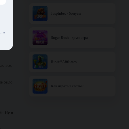
залось
Jvspinbet - бонусы
е
сти
 – они
Sugar Rush - демо игра
RioAff Affiliates
ло все,
не было
Как играть в слоты?
й. Ну и