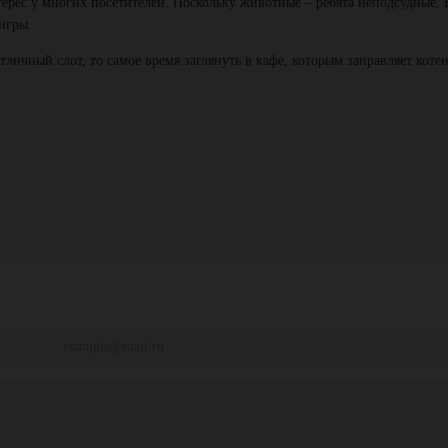
терес у многих посетителей. Поскольку животные – ребята неподсудные, 
игры.
тличный слот, то самое время заглянуть в кафе, которым заправляет коте