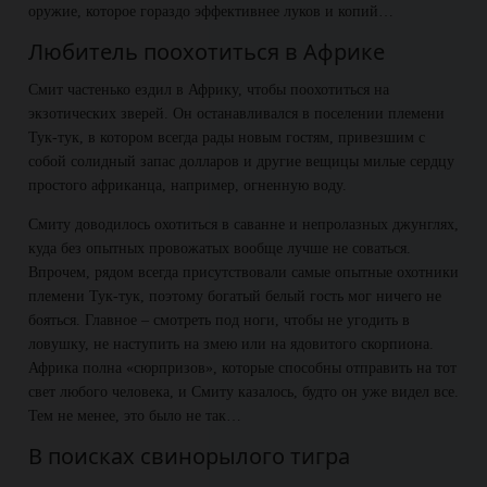
оружие, которое гораздо эффективнее луков и копий…
Любитель поохотиться в Африке
Смит частенько ездил в Африку, чтобы поохотиться на
экзотических зверей. Он останавливался в поселении племени
Тук-тук, в котором всегда рады новым гостям, привезшим с
собой солидный запас долларов и другие вещицы милые сердцу
простого африканца, например, огненную воду.
Смиту доводилось охотиться в саванне и непролазных джунглях,
куда без опытных провожатых вообще лучше не соваться.
Впрочем, рядом всегда присутствовали самые опытные охотники
племени Тук-тук, поэтому богатый белый гость мог ничего не
бояться. Главное – смотреть под ноги, чтобы не угодить в
ловушку, не наступить на змею или на ядовитого скорпиона.
Африка полна «сюрпризов», которые способны отправить на тот
свет любого человека, и Смиту казалось, будто он уже видел все.
Тем не менее, это было не так…
В поисках свинорылого тигра