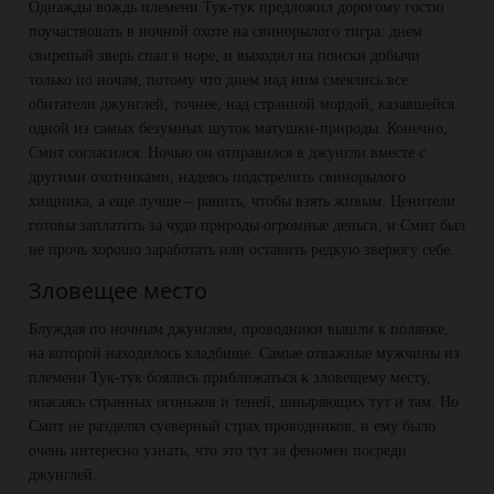
Однажды вождь племени Тук-тук предложил дорогому гостю
поучаствовать в ночной охоте на свинорылого тигра: днем
свирепый зверь спал в норе, и выходил на поиски добычи
только по ночам, потому что днем над ним смеялись все
обитатели джунглей, точнее, над странной мордой, казавшейся
одной из самых безумных шуток матушки-природы. Конечно,
Смит согласился. Ночью он отправился в джунгли вместе с
другими охотниками, надеясь подстрелить свинорылого
хищника, а еще лучше – ранить, чтобы взять живым. Ценители
готовы заплатить за чудо природы огромные деньги, и Смит был
не прочь хорошо заработать или оставить редкую зверюгу себе.
Зловещее место
Блуждая по ночным джунглям, проводники вышли к полянке,
на которой находилось кладбище. Самые отважные мужчины из
племени Тук-тук боялись приближаться к зловещему месту,
опасаясь странных огоньков и теней, шныряющих тут и там. Но
Смит не разделял суеверный страх проводников, и ему было
очень интересно узнать, что это тут за феномен посреди
джунглей.