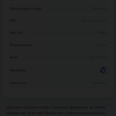
Максимальная ставка:
100 монет
RTP:
94.21% - 96.21%
Max Win:
1500x
Волатильность:
низкая
Релиз:
26.10.2023
Провайдер:
Тема слота:
Хэллоуин
Проклятое кладбище пугает суеверных африканцев, но белому
человеку все не по чем! Потому что у него есть огнестрельное