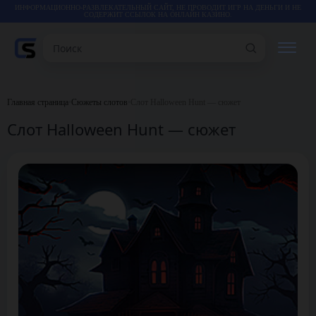
ИНФОРМАЦИОННО-РАЗВЛЕКАТЕЛЬНЫЙ САЙТ, НЕ ПРОВОДИТ ИГР НА ДЕНЬГИ И НЕ
СОДЕРЖИТ ССЫЛОК НА ОНЛАЙН КАЗИНО.
Поиск
РЕЙТИНГИ
Главная страница
•
Сюжеты слотов
•
Слот Halloween Hunt — сюжет
Слот Halloween Hunt — сюжет
КАЗИНО
ИГРЫ
СТАТЬИ
ВИДЕО