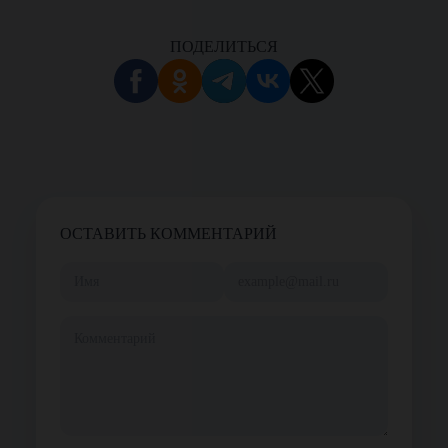
ПОДЕЛИТЬСЯ
ОСТАВИТЬ КОММЕНТАРИЙ