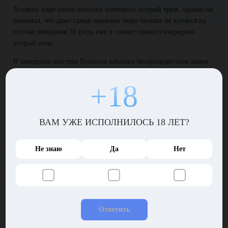
Хозяину кафе очень хотелось повторить хитрый трюк, однако он
понимал, что даже самые наивные люди больше не купятся на
пустые обещания. И тогда ему в голову пришел очередной
хитрый план.
В заведении мистера Пункила началась беспрецедентная акция:
при покупке двух пирожных – третье в подарок! Аттракцион
+18
неслыханной щедрости продолжался всего два часа. Народа
привалило – просто тьма.
Маленькая ложь во благо
ВАМ УЖЕ ИСПОЛНИЛОСЬ 18 ЛЕТ?
собственного кошелька
Среди прочих посетителей был светловолосый мальчик лет
Не знаю
Да
Нет
шести, который приходился мистеру Пункилу племянником.
Конечно, об их родстве никто не знал, иначе весь план можно
было бы благополучно сдать на свалку. Мальчик купил жвачку в
автомате и, сунув в рот, начал жевать, пока «едва не сломал зуб»
о монету, которая спокойно лежала за щекой, ожидая, когда
Ответить
придет время выйти на сцену.