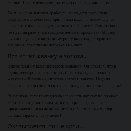
жвачки. Посетителей действительно стало гораздо больше!
То ли реклама наконец сработала, то ли дети рассказали
родителям о вполне себе приличном кафе – в любом случае
взрослых гостей в заведении тоже прибавилось. Они заходили
по пути на работу, возвращаясь домой и просто так. Мистер
Пункил радовался внезапному росту выручки, которая делала
его самым счастливым человеком на свете.
Все хотят жвачку и золота…
Вскоре хозяину кафе захотелось большего. Он объявил, что в
одном из шариков, которыми набит автомат для продажи
жевательной резинки, спрятана золотая монетка. Надо ли
говорить, что после такого заявления туда выстроилась очередь?
Работникам кафе приходилось заправлять автомат по продаже
жевательной резинки два, а то и три раза в день. Так
продолжалось, пока ажиотаж не утих. За это время мистер
Пункил заработал кучу денег!
Оказывается, он не врал…