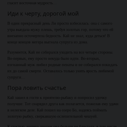
гласит восточная мудрость…
Иди к черту, дорогой мой
В один прекрасный день Ли просто взбесилась: она с самого
утра выедала мужу плешь, требуя золотых гор, потому что ей
внезапно осточертела бедность. Кай не знал, куда деться! В
конце концов мегера выгнала супруга из дома.
Разумеется, Кай не собирался уходить на все четыре стороны.
Во-первых, ему просто некуда было идти. Во-вторых,
изгнанный муж любил родные пенаты и не собирался покидать
их до самой смерти. Оставалось только унять ярость любимой
супруги…
Пора ловить счастье
Кай зашел в гости к приятелю-рыбаку и попросил удочку
получше. Тот снарядил друга как полагается, пожелав ему удачи
в нелегком деле. Кай пошел на озеро Бо, надеясь поймать
золотую рыбку, сверкавшую ослепительной чешуей.
К счастью, ничего другим она больше не блистала, в том числе