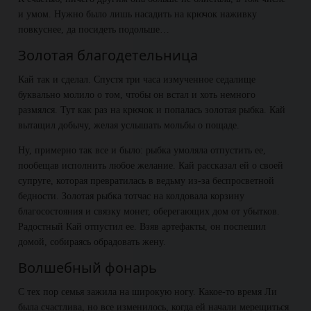
и умом. Нужно было лишь насадить на крючок наживку
повкуснее, да посидеть подольше…
Золотая благодетельница
Кай так и сделал. Спустя три часа измученное седалище
буквально молило о том, чтобы он встал и хоть немного
размялся. Тут как раз на крючок и попалась золотая рыбка. Кай
вытащил добычу, желая услышать мольбы о пощаде.
Ну, примерно так все и было: рыбка умоляла отпустить ее,
пообещав исполнить любое желание. Кай рассказал ей о своей
супруге, которая превратилась в ведьму из-за беспросветной
бедности. Золотая рыбка тотчас на колдовала корзину
благосостояния и связку монет, оберегающих дом от убытков.
Радостный Кай отпустил ее. Взяв артефакты, он поспешил
домой, собираясь обрадовать жену.
Волшебный фонарь
С тех пор семья зажила на широкую ногу. Какое-то время Ли
была счастлива, но все изменилось, когда ей начали мерещиться