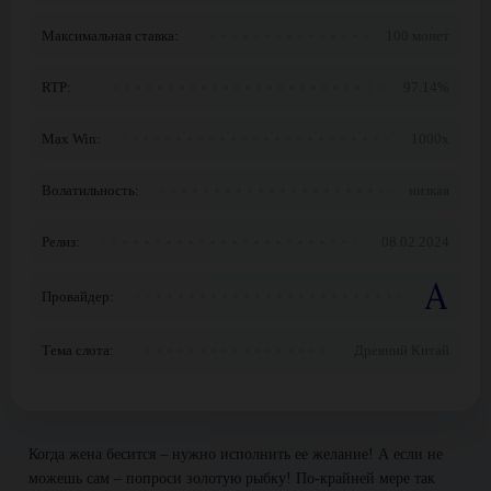
Максимальная ставка:
100 монет
RTP:
97.14%
Max Win:
1000x
Волатильность:
низкая
Релиз:
08.02.2024
Провайдер:
Тема слота:
Древний Китай
Когда жена бесится – нужно исполнить ее желание! А если не
можешь сам – попроси золотую рыбку! По-крайней мере так