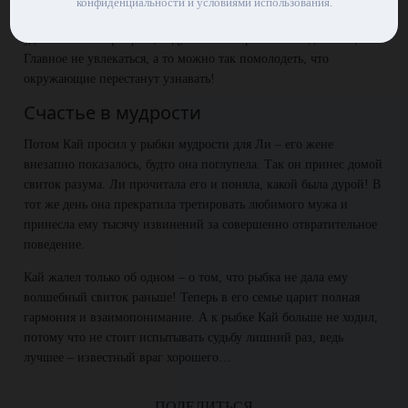
конфиденциальности и условиями использования.
омолаживающее. Так в их доме появился волшебный веер –
удивительный артефакт, «сдувавший» прожитые годы с лица.
Главное не увлекаться, а то можно так помолодеть, что
окружающие перестанут узнавать!
Счастье в мудрости
Потом Кай просил у рыбки мудрости для Ли – его жене
внезапно показалось, будто она поглупела. Так он принес домой
свиток разума. Ли прочитала его и поняла, какой была дурой! В
тот же день она прекратила третировать любимого мужа и
принесла ему тысячу извинений за совершенно отвратительное
поведение.
Кай жалел только об одном – о том, что рыбка не дала ему
волшебный свиток раньше! Теперь в его семье царит полная
гармония и взаимопонимание. А к рыбке Кай больше не ходил,
потому что не стоит испытывать судьбу лишний раз, ведь
лучшее – известный враг хорошего…
ПОДЕЛИТЬСЯ