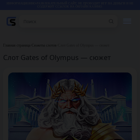
ИНФОРМАЦИОННО-РАЗВЛЕКАТЕЛЬНЫЙ САЙТ, НЕ ПРОВОДИТ ИГР НА ДЕНЬГИ И НЕ
СОДЕРЖИТ ССЫЛОК НА ОНЛАЙН КАЗИНО.
Поиск
РЕЙТИНГИ
Главная страница
•
Сюжеты слотов
•
Слот Gates of Olympus — сюжет
Слот Gates of Olympus — сюжет
КАЗИНО
ИГРЫ
СТАТЬИ
ВИДЕО