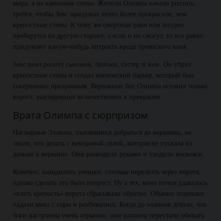
мира, а не каменные стены. Жители Олимпа начали роптать,
требуя, чтобы Зевс придумал нечто более прекрасное, чем
крепостные стены. К тому же смертные рано или поздно
проберутся на другую сторону, а если и не смогут, то все равно
придумают какую-нибудь хитрость вроде троянского коня.
Зевс внял ропоту сыновей, братьев, сестер и жен. Он убрал
крепостные стены и создал магический барьер, который был
совершенно прозрачным. Верховных бог Олимпа оставил только
ворота, выглядевшие величественно и прекрасно.
Врата Олимпа с сюрпризом
Настырные Эллины, пытавшиеся добраться до вершины, не
знали, что делать с неведомой силой, которая не пускала их
дальше к вершине. Они разводили руками и уходили восвояси.
Конечно, находились умники, готовые перелезть через ворота,
однако сделать это было непрост. Ну а тех, кому почти удавалось
«взять крепость» ворота сбрасывали обратно. Обычно людишки
падали вниз с горы и разбивались. Когда до эллинов дошло, что
боги настроены очень серьезно, они наконец перестали обивать