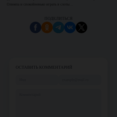
Олимпа и спокойненько играть в слоты…
ПОДЕЛИТЬСЯ
ОСТАВИТЬ КОММЕНТАРИЙ