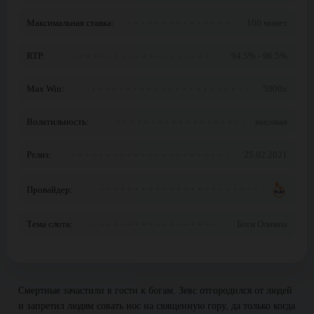
Максимальная ставка:
100 монет
RTP:
94.5% - 96.5%
Max Win:
5000x
Волатильность:
высокая
Релиз:
25.02.2021
Провайдер:
Тема слота:
Боги Олимпа
Смертные зачастили в гости к богам. Зевс отгородился от людей
и запретил людям совать нос на священную гору, да только когда