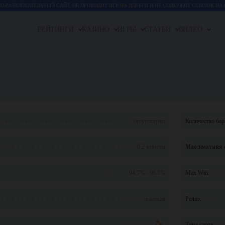
-РАЗВЛЕКАТЕЛЬНЫЙ САЙТ, НЕ ПРОВОДИТ ИГР НА ДЕНЬГИ И НЕ СОДЕРЖИТ ССЫЛОК НА 
РЕЙТИНГИ
КАЗИНО
ИГРЫ
СТАТЬИ
ВИДЕО
отсутствуют
Количество бар
0.2 монеты
Максимальная с
94.5% - 96.5%
Max Win:
высокая
Релиз:
Тема слота: