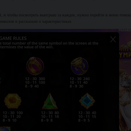
й, и чтобы посмотреть выигрыш за каждое, нужно перейти в меню помо
имволов и рассказали о характеристиках.