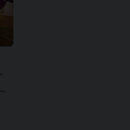
ые
зом,