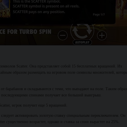
символов Scatter. Она представляет собой 15 бесплатных вращений. Их
лучайным образом размещать на игровом поле символы множителей, котор
от барабанов и складываются с теми, что выпадают на поле. Таким обра
 с последующими спинами получает все больший выигрыш.
catter, игрок получит еще 5 вращений.
 следует активировать золотую ставку специальным переключателем. Он
ter существенно возрастет, однако и ставка за спин вырастет на 25%.