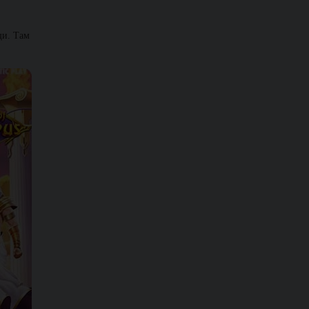
щи. Там