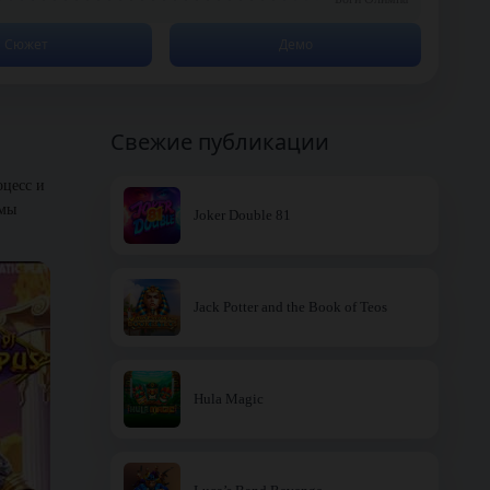
Сюжет
Демо
Свежие публикации
оцесс и
 мы
Joker Double 81
Jack Potter and the Book of Teos
Hula Magic