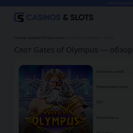
ИНФОРМАЦИОННО
Главная страница
•
Обзоры слотов
•
Слот Gates of Olympus — обзор
Слот Gates of Olympus — обзор
Количество линий:
Минимальная ставка:
RTP:
Волатильность:
Провайдер: