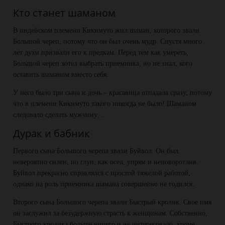
Кто станет шаманом
В индейском племени Кикимуто жил шаман, которого звали
Большой череп, потому что он был очень мудр. Спустя много
лет духи призвали его к предкам. Перед тем как умереть,
Большой череп хотел выбрать приемника, но не знал, кого
оставить шаманом вместо себя.
У него было три сына и дочь – красавица отпадала сразу, потому
что в племени Кикимуто такого никогда не было! Шаманом
следовало сделать мужчину…
Дурак и бабник
Первого сына Большого черепа звали Буйвол. Он был
невероятно силен, но глуп, как осел, упрям и неповоротлив.
Буйвол прекрасно справлялся с простой тяжелой работой,
однако на роль приемника шамана совершенно не годился.
Второго сына Большого черепа звали Быстрый кролик. Свое имя
он заслужил за безудержную страсть к женщинам. Собственно,
Быстрого кролика больше ничего и не интересовало, кроме