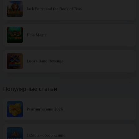
Jack Potter and the Book of Teos
Hula Magic
Luca’s Band Revenge
Популярные статьи
Рейтинг казино 2026
1xSlots - обзор казино