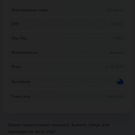
Максимальная ставка:
100 монет
RTP:
96.04%
Max Win:
5000x
Волатильность:
высокая
Релиз:
11.08.2023
Провайдер:
Тема слота:
Индейцы
Шаман скоропостижно скончался. Кажется, теперь дочь
претендует на место отца!