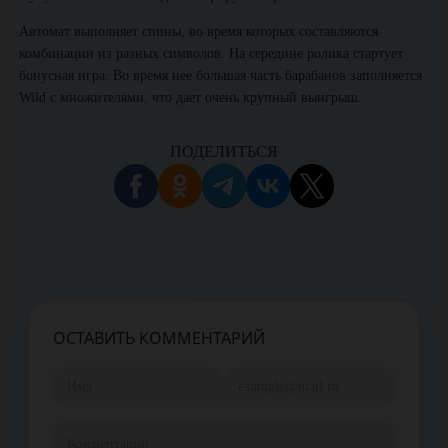
Автомат выполняет спины, во время которых составляются
комбинации из разных символов. На середине ролика стартует
бонусная игра. Во время нее большая часть барабанов заполняется
Wild с множителями, что дает очень крупный выигрыш.
ПОДЕЛИТЬСЯ
ОСТАВИТЬ КОММЕНТАРИЙ