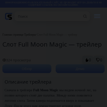
ИНФОРМАЦИОННО-РАЗВЛЕКАТЕЛЬНЫЙ САЙТ, НЕ ПРОВОДИТ ИГР НА ДЕНЬГИ И НЕ
СОДЕРЖИТ ССЫЛОК НА ОНЛАЙН КАЗИНО.
Поиск
РЕЙТИНГИ
Главная страница
•
Трейлеры
•
Слот Full Moon Magic — трейлер
Слот Full Moon Magic — трейлер
КАЗИНО
0
0
324 просмотра
ИГРЫ
Обзор
Демо
СТАТЬИ
Описание трейлера
ВИДЕО
Сначала в трейлере
Full Moon Magic
мы видим ночной лес, на
поляне которого стоят две палатки. Между ними появляется
логотип слота. Затем камера поднимается вверх и показывает
Луну. После этого нам демонстрируют игровое поле.