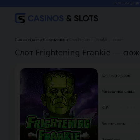
ИНФОРМАЦИОННО
Главная страница
•
Сюжеты слотов
•
Слот Frightening Frankie — сюжет
Слот Frightening Frankie — сюж
Количество линий:
Минимальная ставка:
RTP:
Волатильность:
Провайдер: