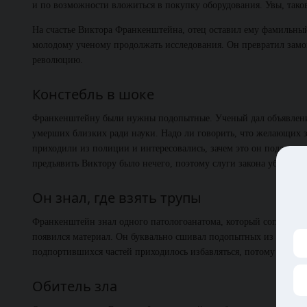
и по возможности вложиться в покупку оборудования. Увы, тако
На счастье Виктора Франкенштейна, отец оставил ему фамильны
молодому ученому продолжать исследования. Он превратил замок
революцию.
Констебль в шоке
Франкенштейну были нужны подопытные. Ученый дал объявления 
умерших близких ради науки. Надо ли говорить, что желающих з
приходили из полиции и интересовались, зачем это он подал таки
предъявить Виктору было нечего, поэтому слуги закона убрались 
Он знал, где взять трупы
Франкенштейн знал одного патологоанатома, который согласилс
появился материал. Он буквально сшивал подопытных из кусочко
подпортившихся частей приходилось избавляться, потому как п
Обитель зла