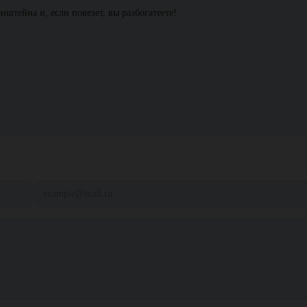
нштейна и, если повезет, вы разбогатеете!