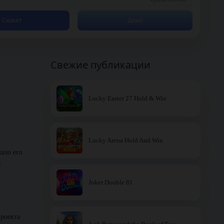
Сюжет
Демо
Свежие публикации
Lucky Easter 27 Hold & Win
Lucky Arena Hold And Win
ало его
с
Joker Double 81
роекта