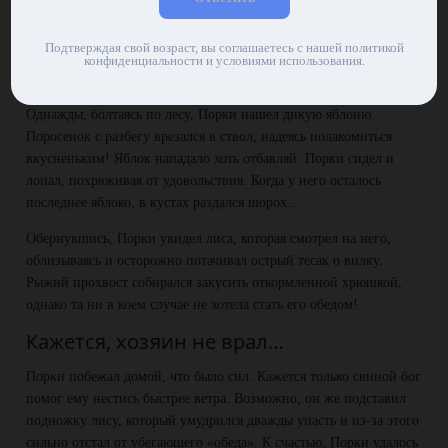
свиньями. Сам же он каждый день ходил в лес, наедаясь до
отвала всем, до чего только мог добраться своим пятаком.
Подтверждая свой возраст, вы соглашаетесь с нашей политикой
конфиденциальности и условиями использования.
А вот и он!
Однажды, болтаясь по лесу, Порки нашел дикую яблоню.
Поросенок с разбегу врезался в ствол, надеясь полакомиться
вкусненьким! Яблок нападало хоть отбавляй. Порки сидел и
лопал, похрюкивая от удовольствия. Когда у него осталось
последнее яблоко, в кустах раздался шорох…
Обернувшись, Порки увидел лиса, которая смотрел на него,
облизываясь и осторожно потачивал острый тесак о вилку.
Рыжий прохвост собирался закусить откормленной хрюшкой,
однако та ни в коем случае не хотела стать его обедом!
Кажется, хозяин не врал…
Порки побежал домой, что было сил. Кажется только свиной бог
помог ему нестись быстрее ветра. Возможно, он же подставил
подножку лису, который умудрился дважды упасть и из-за этого
сильно отстал от убегающего «обеда». К счастью, Порки удалось