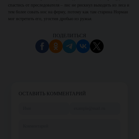
спастись от преследователя – лис не рискнул выходить из леса и
тем более совать нос на ферму, потому как там старина Норман
мог встретить его, угостив дробью из ружья.
ПОДЕЛИТЬСЯ
ОСТАВИТЬ КОММЕНТАРИЙ