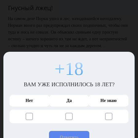
Гнусный лжец!
На самом деле Порки ушел в лес, находившийся неподалеку.
Норман много раз предупреждал своих подопечных, чтобы они
туда и носа не совали. Он объяснял свиньям одну простую
истину – ничего хорошего их там не ждет, а вот неприятностей
– сколько угодно и чуть ли не за каждым деревом…
Порки чихать хотел на слова хозяина. Поросенок отправился в
+18
лес, насвистывая любимую песенку. Он смотрел по сторонам и
не видел тут никаких опасностей. Более того, Порки находил
грибы, ягоды и желуди, которые ел, закатив глаза. Оказалось,
ВАМ УЖЕ ИСПОЛНИЛОСЬ 18 ЛЕТ?
старый дурак Норман всех обманул, а на самом деле в лесу
прекрасно!
Да и черт с ними, с рылами свиными…
Нет
Да
Не знаю
Порки поспешил в свинарник, рассказать остальным, что ему
довелось поесть в лесу и какой же гадкий обманщик их хозяин.
Увы, ему никто не поверил.
Ответить
Порки плюнул, решив, что нет смысла метать бисер перед