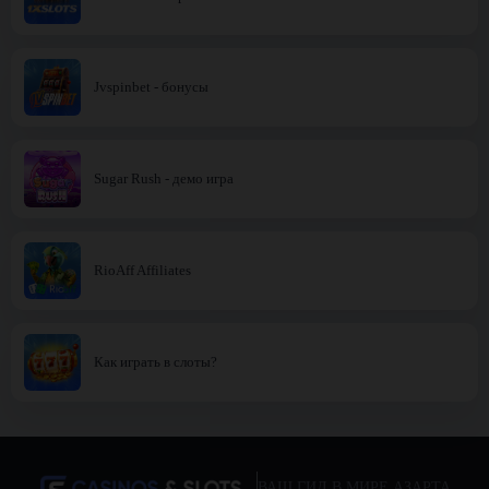
Jvspinbet - бонусы
Sugar Rush - демо игра
RioAff Affiliates
Как играть в слоты?
ВАШ ГИД В МИРЕ АЗАРТА