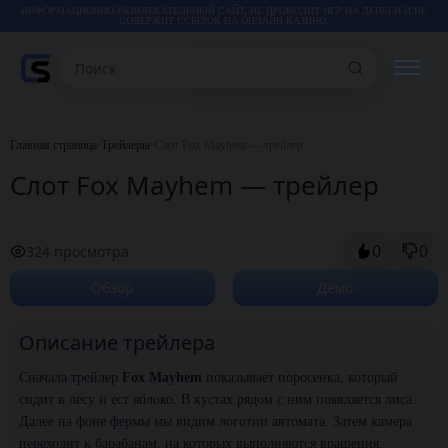
ИНФОРМАЦИОННО-РАЗВЛЕКАТЕЛЬНЫЙ САЙТ, НЕ ПРОВОДИТ ИГР НА ДЕНЬГИ И НЕ
СОДЕРЖИТ ССЫЛОК НА ОНЛАЙН КАЗИНО.
Поиск
РЕЙТИНГИ
Главная страница
•
Трейлеры
•
Слот Fox Mayhem — трейлер
Слот Fox Mayhem — трейлер
КАЗИНО
0
0
324 просмотра
ИГРЫ
Обзор
Демо
СТАТЬИ
Описание трейлера
ВИДЕО
Сначала трейлер
Fox Mayhem
показывает поросенка, который
сидит в лесу и ест яблоко. В кустах рядом с ним появляется лиса.
Далее на фоне фермы мы видим логотип автомата. Затем камера
переходит к барабанам, на которых выполняются вращения.