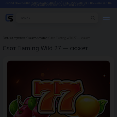
ИНФОРМАЦИОННО-РАЗВЛЕКАТЕЛЬНЫЙ САЙТ, НЕ ПРОВОДИТ ИГР НА ДЕНЬГИ И НЕ
СОДЕРЖИТ ССЫЛОК НА ОНЛАЙН КАЗИНО.
Поиск
РЕЙТИНГИ
Главная страница
•
Сюжеты слотов
•
Слот Flaming Wild 27 — сюжет
Слот Flaming Wild 27 — сюжет
КАЗИНО
ИГРЫ
СТАТЬИ
ВИДЕО