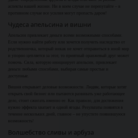
аспекты нашей жизни. Ни в коем случае не перепутайте – в
противном случае все усилия могут пропасть даром!
Чудеса апельсина и вишни
Апельсин привлекает деньги всеми возможными способами.
Если нужно найти работу или хочется получить наследство от
родственничка, который никак не хочет отправиться в иной мир
и упорно цепляется за этот, то приятный оранжевый друг может
помочь. Сила, которую инициирует апельсин, привлекает
деньги любыми способами, выбирая самые простые и
доступные.
Вишня открывает деловые возможности. Людям, которые хотят
открыть свой бизнес или пытаются развивать уже работающее
дело, стоит сжигать именно ее. Как правило, для достижения
нужно эффекта хватает и одной ягоды. Результаты появятся в
течение нескольких дней, главное – не упустите появившуюся
возможность!
Волшебство сливы и арбуза