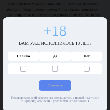
Слива повышает удачу в личной жизни настолько, насколько
возможно. Когда противоположный пол обделяет вниманием,
нужно просто взять одну ягоду и решить проблему. Это не так
уж сложно, особенно, по сравнению с развитием в творческой
+18
среде…
Возможно, Вы хотите писать картины, сочинять стихи, ваять из
камня и заниматься другими видами изящных искусств?
ВАМ УЖЕ ИСПОЛНИЛОСЬ 18 ЛЕТ?
Открыть дорогие на творческой ниве поможет самый
обыкновенный арбуз. Да, сжечь его будет непросто, ну так и
стать новым Бетховеном, Паганини, Петраркой и Караваджо –
Не знаю
Да
Нет
тоже, знаете ли, не просто! Конечно, силы фруктов могут все,
но и человеку, желающему изменить жизнь к лучшему, тоже
нужно хорошо вложиться в собственное счастье.
Удача в азартных играх
Ответить
Сложнее всего добиться успеха в азартных играх. Тут не
получится просто взять, сжечь один фрукт, прошептать
Подтверждая свой возраст, вы соглашаетесь с нашей политикой
волшебные слова и радоваться жизни! Все гораздо сложнее…
конфиденциальности и условиями использования.
Понадобится 27 фруктов и ягод. По одной штуке каждого вида.