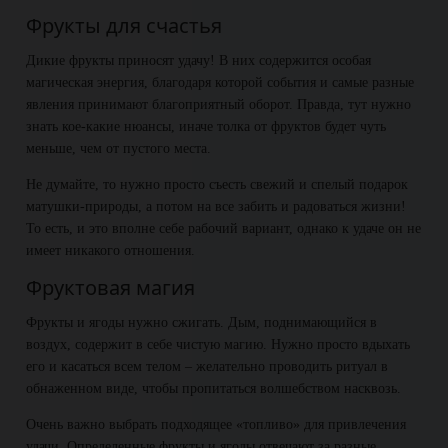
Фрукты для счастья
Дикие фрукты приносят удачу! В них содержится особая
магическая энергия, благодаря которой события и самые разные
явления принимают благоприятный оборот. Правда, тут нужно
знать кое-какие нюансы, иначе толка от фруктов будет чуть
меньше, чем от пустого места.
Не думайте, то нужно просто съесть свежий и спелый подарок
матушки-природы, а потом на все забить и радоваться жизни!
То есть, и это вполне себе рабочий вариант, однако к удаче он не
имеет никакого отношения.
Фруктовая магия
Фрукты и ягоды нужно сжигать. Дым, поднимающийся в
воздух, содержит в себе чистую магию. Нужно просто вдыхать
его и касаться всем телом – желательно проводить ритуал в
обнаженном виде, чтобы пропитаться волшебством насквозь.
Очень важно выбрать подходящее «топливо» для привлечения
удачи. Определенные фрукты и ягоды отвечают за разные