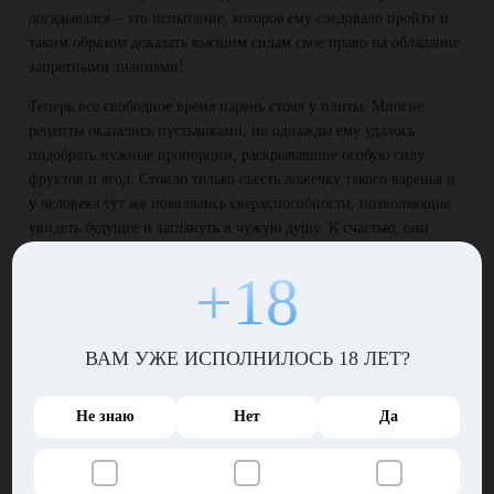
догадывался – это испытание, которое ему следовало пройти и
таким образом доказать высшим силам свое право на обладание
запретными знаниями!
Теперь все свободное время парень стоял у плиты. Многие
рецепты оказались пустышками, но однажды ему удалось
подобрать нужные пропорции, раскрывавшие особую силу
фруктов и ягод. Стоило только съесть ложечку такого варенья и
у человека тут же появлялись сверхспособности, позволяющие
увидеть будущее и заглянуть в чужую душу. К счастью, они
пропадали, когда во рту таяла последняя капелька сладкого
+18
лакомства.
Цена сверхспособностей
Дело в том, что Стиву это не очень нравилось. Теперь он видел
ВАМ УЖЕ ИСПОЛНИЛОСЬ 18 ЛЕТ?
мысли каждого человека, и они не всегда оказывались
приятными. Более того, частенько окружающие вызывали у
Не знаю
Нет
Да
Стивена отвращение из-за гнусных мыслишек. А еще он
увидел, как закончат его родные – парню не очень понравилось
смотреть на близких, лежащих в гробу.