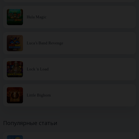
Hula Magic
Luca’s Band Revenge
Lock 'n Load
Little Bighorn
Популярные статьи