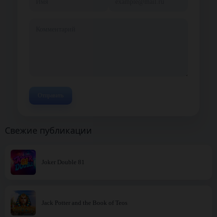
Свежие публикации
Joker Double 81
Jack Potter and the Book of Teos