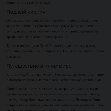
Стиву, и тогда все будет окей…
Подлый кирпич
Однажды утром Стив пошел на работу, не подозревая о том,
какие приключения уготовила ему судьба. Когда он шагал по
улице, насвистывая любимую песенку, кирпич, сидевший на
крыше одного из домов, посмотрел вниз.
Тут-то и подвернулся Стив! Кирпич увидел, что как раз идет
отличный парень и решил прыгнуть. Он рассчитал полет просто
идеально…
Путешествие в ином мире
Кирпич упал Стиву на голову. В тот же самый момент сознание
покинуло его тело, вылетев в космическое никуда, словно пуля.
Стив блуждал где-то в темноте, в которой утонули все звуки
большого города. Тут не было ничего, кроме фруктов. Иногда
посреди бескрайней тьмы встречались ягоды. Некоторые Стив
попробовал – оказалось, что на вкус они просто отличные! Съев
очередную виноградинку, парень очнулся в больнице…