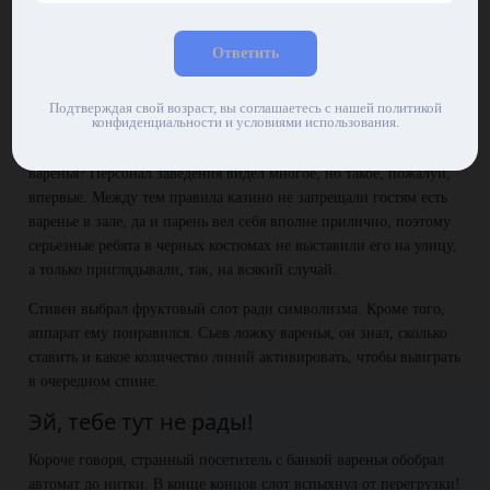
Стивен хотел навсегда стереть из своей памяти рецепт
волшебного варенья. Правда, перед эти он решил
Ответить
воспользоваться им в последний раз…
Игрок с вареньем
Подтверждая свой возраст, вы соглашаетесь с нашей политикой
конфиденциальности и условиями использования.
Кто бы мог подумать, что в казино заявится посетитель с банкой
варенья? Персонал заведения видел многое, но такое, пожалуй,
впервые. Между тем правила казино не запрещали гостям есть
варенье в зале, да и парень вел себя вполне прилично, поэтому
серьезные ребята в черных костюмах не выставили его на улицу,
а только приглядывали, так, на всякий случай.
Стивен выбрал фруктовый слот ради символизма. Кроме того,
аппарат ему понравился. Съев ложку варенья, он знал, сколько
ставить и какое количество линий активировать, чтобы выиграть
в очередном спине.
Эй, тебе тут не рады!
Короче говоря, странный посетитель с банкой варенья обобрал
автомат до нитки. В конце концов слот вспыхнул от перегрузки!