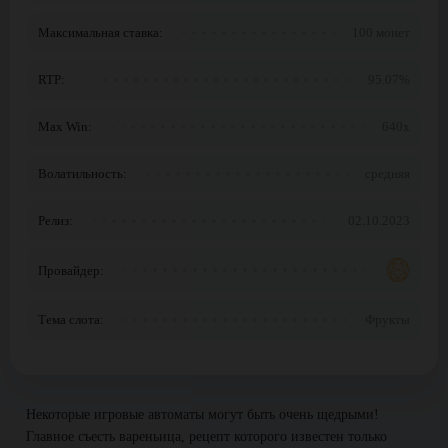
Максимальная ставка:
100 монет
RTP:
95.07%
Max Win:
640x
Волатильность:
средняя
Релиз:
02.10.2023
Провайдер:
Тема слота:
Фрукты
Некоторые игровые автоматы могут быть очень щедрыми!
Главное съесть вареньица, рецепт которого известен только