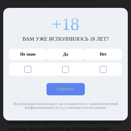
Снова на охоту
+18
Вероятно, Билл употребил не только алкоголь, когда придумывал
чудесную легенду. Большинство людей, услышав его байку,
улыбались или откровенно смеялись, не веря ни единому слову
ВАМ УЖЕ ИСПОЛНИЛОСЬ 18 ЛЕТ?
охотника. Впрочем, тому было плевать, главное, чтобы
приезжали и платили.
Не знаю
Да
Нет
В один прекрасный день к Биллу обратилась компания, которая
хотела пострелять в братьев наших меньших. Конечно, он
согласился. Охотник повез городских ребят в прерию, собираясь
найти стадо бизонов или еще кого-нибудь относительно
безобидного и пригодного на роль трофея.
Ответить
Явление хозяина прерии
Через некоторое время до ушей Билла донесся шум, который
Подтверждая свой возраст, вы соглашаетесь с нашей политикой
конфиденциальности и условиями использования.
тотчас услышали и все остальные – казалось, стадо зверей
несется в панике, убегая, как минимум, от конца света! Вскоре
охотники увидели зверей и животных, обитавших в этом месте,
за которым скакал огненный бизон, напоминавший какое-