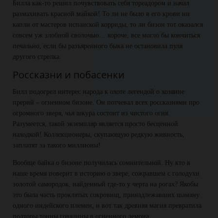
Билла как-то решил почувствовать себя тореадором и начал
размахивать красной майкой! То ли не было в его крови ни
капли от мастеров испанской корриды, то ли бизон тот оказался
совсем уж злобной сволочью… короче, все могло бы кончиться
печально, если бы разъяренного быка не остановила пуля
другого стрелка.
Россказни и побасенки
Билл подогрел интерес народа к охоте легендой о хозяине
прерий – огненном бизоне. Он потчевал всех россказнями про
огромного зверя, чья шкура состоит из чистого огня.
Разумеется, такой экземпляр является просто бесценной
находкой! Коллекционеры, скупающую редкую живность,
заплатят за такого миллионы!
Вообще байка о бизоне получилась сомнительной. Ну кто в
наше время поверит в историю о звере, сожравшем с голодухи
золотой самородок, найденный где-то у черта на рогах? Якобы
это была часть проклятых сокровищ, принадлежавших шаману
одного индейского племен, и вот так древняя магия превратила
полторы тонны говядины в огненного демона…