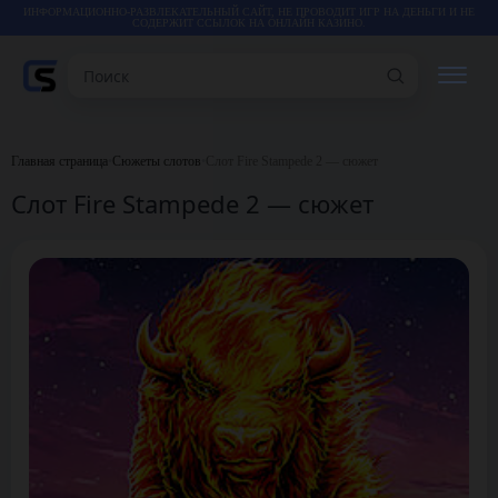
ИНФОРМАЦИОННО-РАЗВЛЕКАТЕЛЬНЫЙ САЙТ, НЕ ПРОВОДИТ ИГР НА ДЕНЬГИ И НЕ
СОДЕРЖИТ ССЫЛОК НА ОНЛАЙН КАЗИНО.
Поиск
РЕЙТИНГИ
Главная страница
•
Сюжеты слотов
•
Слот Fire Stampede 2 — сюжет
Слот Fire Stampede 2 — сюжет
КАЗИНО
ИГРЫ
СТАТЬИ
ВИДЕО