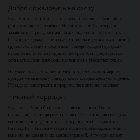
Добро пожаловать на охоту
Билл много лет охотился в прериях, отстреливая бизонов и
разную живность помельче. На этом можно было хорошо
заработать. Стрелку хватало на жизнь, однако ему хотелось
большего. Однажды в его голову пришла идея водить в прерии
группы желающих поохотиться – наверняка сред городских
найдется целая толпа людишек, которые хотят почувствовать
себя настоящими ковбоями, палящими из увесистых пушек!
Но увы и ах для этих мечтателей, в городе такой номер не
пройдет – иначе сразу приедут копы, которые арестуют стрелка.
Гораздо лучше стрелять в прериях, где никто не помешает.
Никакой корриды!
Билл не особенно беспокоился о безопасности. Оно и
правильно, чего в прериях опасного? Разве что стая голодных
койотов, да и в ту стоит пальнуть разок, чтобы обратить в
бегство. Ну и бизоны – твари в общем-то безобидные, если,
конечно, не дразнить их красной тряпкой. А то один клиент