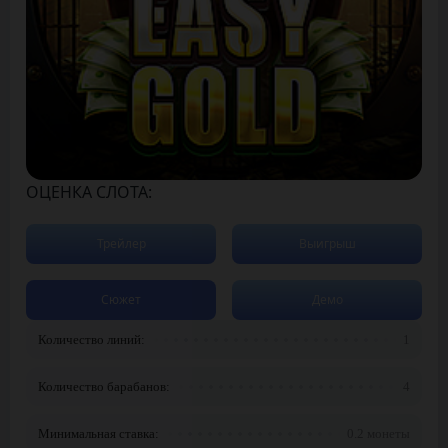
ОЦЕНКА СЛОТА:
Трейлер
Выигрыш
Сюжет
Демо
Количество линий:
1
Количество барабанов:
4
Минимальная ставка:
0.2 монеты