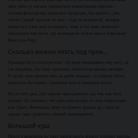
смог уйти от погони совершенно немыслимым образом –
столько фокусов ему пришлось проделать, что просто с ума
сойти! Самый простой из них – езда по встречной, которая
повергла в ужас всех и каждого, кому в тот день «повезло»
оказаться в том месте, где восемьдесят второе шоссе пересекает
Кингстон-Роуд.
Сколько можно лезть под пули…
Однажды Бутса подстрелили! Легавый продырявил ему ногу, да
так неудачно, что тому пришлось лечиться несколько месяцев.
Если бы пуля прошла хоть на дюйм повыше, то старине Бутса
пришлось бы ходить с палочкой всю оставшуюся жизнь.
После того дела Джо крепко призадумался над тем, как быть
дальше. Он понимал, что рано или поздно их всех пересажают
или убьют. Возможно, кому-то повезет дожить до старости,
однако такое развитие событий маловероятно.
Большой куш
Никто в компании не умел зарабатывать деньги, поэтому выбора