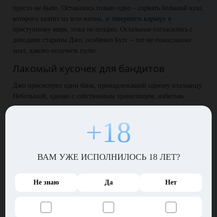
просто не было. Оставалось только одно – сорвать большой куш,
которого хватит на всю жизнь, и завершить карьеру в
преступному мире, пока не поздно. Остальные согласились с
доводами старины Джо, особенно Бутс – тот не понаслышке
знал, каково получить пулю.
Лакомый кусочек для бандитов
Джо присмотрел один банк, принадлежащий одному итальянцу.
Небольшой, однако с собственным хранилищем, набитым
золотом и деньгами клиентов.
+18
С охраной там было так себе – очевидно хозяин больше надеялся
на камеры, легавых и небольшой отряд ребятишек с пушками,
походивших на бывших копов. Не тех опасных, о которых
ВАМ УЖЕ ИСПОЛНИЛОСЬ 18 ЛЕТ?
снимают крутые боевики, а, скорее, на неповоротливых убийц
пончиков. Возможно, из-за этого они и стали бывшими
легавыми.
Не знаю
Да
Нет
Джо понимал, что банк этот – просто лакомый кусочек. Если
сделать все быстро, то можно взять целую кучу денег и золота!
Ну и потом жить в свое удовольствие, забыв о преступном