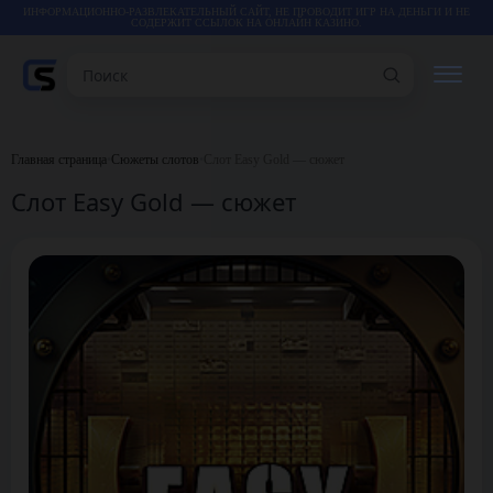
ИНФОРМАЦИОННО-РАЗВЛЕКАТЕЛЬНЫЙ САЙТ, НЕ ПРОВОДИТ ИГР НА ДЕНЬГИ И НЕ
СОДЕРЖИТ ССЫЛОК НА ОНЛАЙН КАЗИНО.
Поиск
РЕЙТИНГИ
Главная страница
•
Сюжеты слотов
•
Слот Easy Gold — сюжет
Слот Easy Gold — сюжет
КАЗИНО
ИГРЫ
СТАТЬИ
ВИДЕО