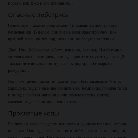
просак, как Джо и его компания…
Опасные лоботрясы
Существует такая порода людей – называются лоботрясы и
бездельники. В целом, с ними не возникает проблем, по-
крайней мере, до тех пор, пока они не берутся за пушки.
Джо, Ник, Малькольм и Бутс, конечно, взялись. Им безумно
хотелось жить на широкую ногу, а для этого нужны деньги. Да
только где взять наличные, если ты лодырь и бездарь от
рождения…
Впрочем, ребята были не такими уж и бестолковыми. У них
хорошо шли дела на ниве бандитизма. Компания угоняла тачки
и иногда грабила магазины или офисы мелких контор,
жалеющих денег на хорошую охрану.
Проклятые копы
Бандитизм оказался делом непростым и, самое главное, весьма
опасным. Однажды легавые почти поймали всю компашку, но, к
счастью для парней, Ник был просто богом вождения, который