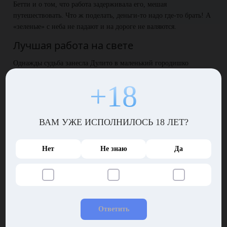
Бетти и о том, что работа задерживала его, мешая
путешествовать. Что ж поделать, деньги-то надо где-то брать! А
«зеленые» с неба не падают и на дороге не валяются.
Лучшая работа на свете
Однажды судьба занесла Дулито в маленький городишко
Пинни-Таун. Проходя по самой оживленной улочке этого
+18
захолустья, путешественник увидел фургон с мороженым:
хозяин продавал детям лакомство, а малышня, выстроившись в
очередь, капала слюнями, мечтая поскорее расстаться со своими
денежками.
ВАМ УЖЕ ИСПОЛНИЛОСЬ 18 ЛЕТ?
Дулито стоял поодаль, наблюдая за парнем, делавшим детей по-
настоящему счастливыми. Незатейливая работенка приносила
Нет
Не знаю
Да
торговцу мороженым весьма неплохие деньги, если день удался!
И уж точно этот источник наличных был намного лучше
случайных заработков.
Фургон с мороженым
Ответить
С тех пор Дулито понял, что нужно делать. На некоторое время