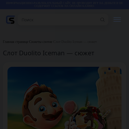
ИНФОРМАЦИОННО-РАЗВЛЕКАТЕЛЬНЫЙ САЙТ, НЕ ПРОВОДИТ ИГР НА ДЕНЬГИ И НЕ
СОДЕРЖИТ ССЫЛОК НА ОНЛАЙН КАЗИНО.
Поиск
РЕЙТИНГИ
Главная страница
•
Сюжеты слотов
•
Слот Duolito Iceman — сюжет
Слот Duolito Iceman — сюжет
КАЗИНО
ИГРЫ
СТАТЬИ
ВИДЕО