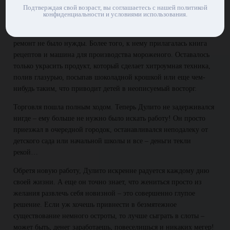
он осел в Пинни-Тауне и работал в поте лица везде, где только
Подтверждая свой возраст, вы соглашаетесь с нашей политикой
можно, а потом купил фургон для продажи мороженого.
конфиденциальности и условиями использования.
Тот оказался вполне пригодным для работы – разоряться на
ремонт не было нужды. Более того, к нему прилагалась книга
рецептов и машина для производства мороженого. Оставалось
только украсить продукт, который сделает хитроумная техника,
полив глазурью, посыпав шоколадной крошкой или еще чем-
нибудь таким, что приводит детей в неописуемый восторг.
Торговля пошла полным ходом. Теперь Дулито не задерживался
нигде – ему больше не нужно было искать работу! Он просто
приезжал в очередной городок, останавливался неподалеку от
детского сада или начальной школы и все – деньги текли
рекой…
Обретя новую работу, Дулито искренне радуется каждому дню
своей жизни. А еще он точно знает, что жениться просто из
желания развлечь себя новизной – это совершенно глупое
решение. Если уж хочешь привнести в безмятежное
существование немного остроты, то лучше сыграть в слоты –
может быть, денег заработаешь, повеселишься и никаких мегер!