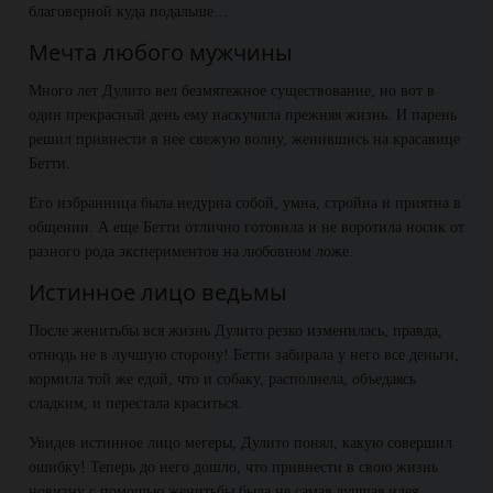
благоверной куда подальше…
Мечта любого мужчины
Много лет Дулито вел безмятежное существование, но вот в
один прекрасный день ему наскучила прежняя жизнь. И парень
решил привнести в нее свежую волну, женившись на красавице
Бетти.
Его избранница была недурна собой, умна, стройна и приятна в
общении. А еще Бетти отлично готовила и не воротила носик от
разного рода экспериментов на любовном ложе.
Истинное лицо ведьмы
После женитьбы вся жизнь Дулито резко изменилась, правда,
отнюдь не в лучшую сторону! Бетти забирала у него все деньги,
кормила той же едой, что и собаку, располнела, объедаясь
сладким, и перестала краситься.
Увидев истинное лицо мегеры, Дулито понял, какую совершил
ошибку! Теперь до него дошло, что привнести в свою жизнь
новизну с помощью женитьбы была не самая лучшая идея…