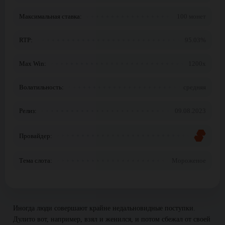
Максимальная ставка:
100 монет
RTP:
95.03%
Max Win:
1200x
Волатильность:
средняя
Релиз:
09.08.2023
Провайдер:
Тема слота:
Мороженое
Иногда люди совершают крайне недальновидные поступки.
Дулито вот, например, взял и женился, и потом сбежал от своей