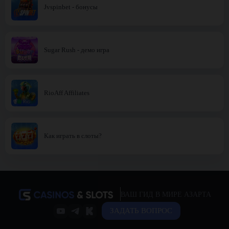
Jvspinbet - бонусы
Sugar Rush - демо игра
RioAff Affiliates
Как играть в слоты?
ВАШ ГИД В МИРЕ АЗАРТА
ЗАДАТЬ ВОПРОС