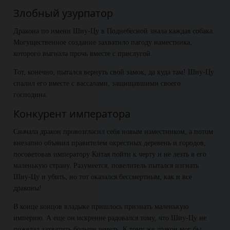
Злобный узурпатор
Дракона по имени Шиу-Цу в Поднебесной знала каждая собака.
Могущественное создание захватило пагоду наместника,
которого выгнала прочь вместе с прислугой.
Тот, конечно, пытался вернуть свой замок, да куда там! Шиу-Цу
спалил его вместе с вассалами, защищавшими своего
господина.
Конкурент императора
Сначала дракон провозгласил себя новым наместником, а потом
внезапно объявил правителем окрестных деревень и городов,
посоветовав императору Китая пойти к черту и не лезть в его
маленькую страну. Разумеется, повелитель пытался изгнать
Шиу-Цу и убить, но тот оказался бессмертным, как и все
драконы!
В конце концов владыке пришлось признать маленькую
империю. А еще он искренне радовался тому, что Шиу-Цу не
пожелал захватить больше земель. К тому же дракон мог бы