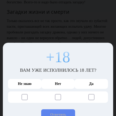
богатство. Всего-то и надо было отгадать загадку!
Загадки жизни и смерти
Только оказалось все не так просто, как это звучало из зубастой
пасти, приглашающей всех желающих испытать удачу. Многие
пробовали разгадать загадку дракона, однако у них ничего не
вышло – ни один не вернулся обратно… людей, допустивших
ошибку, Шиу-Цу просто съедал. Схватив огромной лапой,
огнедышащее чудовище засовывало несчастного человека себе в
+18
пасть и с наслаждением пережевывало, слушая предсмертные
вопли.
ВАМ УЖЕ ИСПОЛНИЛОСЬ 18 ЛЕТ?
Никто не знал, что за загадку придумал дракон. Между тем, к
нему приходили умнейшие люди своего времени: философы,
историки, врачи, математики и другие ученые, бывшие семи
Не знаю
Нет
Да
пядей во лбу. Ни один из мечтателей, желающих заполучить
немного драконьих сокровищ, так и не вернулся…
Пришло время сделать выбор
Шиу-Цу звал к себе всех без исключения, давая шанс каждому.
Ответить