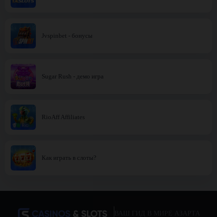
Jvspinbet - бонусы
Sugar Rush - демо игра
RioAff Affiliates
Как играть в слоты?
ВАШ ГИД В МИРЕ АЗАРТА