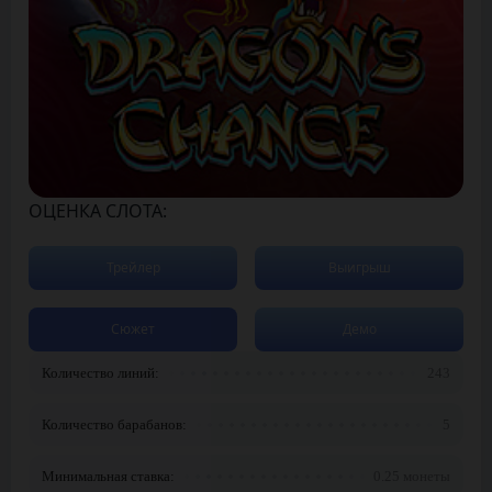
ОЦЕНКА СЛОТА:
Трейлер
Выигрыш
Сюжет
Демо
Количество линий:
243
Количество барабанов:
5
Минимальная ставка:
0.25 монеты