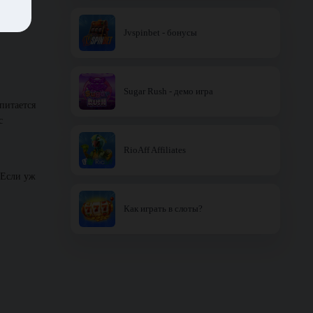
бным
Jvspinbet - бонусы
Sugar Rush - демо игра
питается
с
RioAff Affiliates
 Если уж
Как играть в слоты?