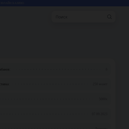
ОНЛАЙН КАЗИНО.
Поиск
абанов:
6
тавка:
250 монет
5000x
07.09.2023
Драконы