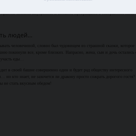
Лортрак извлек их силу и почувствовал себя настоящим драконом, спосо
ефактов менялся внутреннее и внешне, превращаясь в совершенно иное
есть людей…
ывать человечиной, словно был чудовищем из страшной сказки, которое 
шню покинули все, кроме близких. Напрасно, жена, сын и дочь остались 
 участь еды…
идит в своей башне совершенно один и будет рад обществу интересного
 но кто знает, не захочется ли дракону просто сожрать дорогого гостя?
бы не стать вкусным обедом!