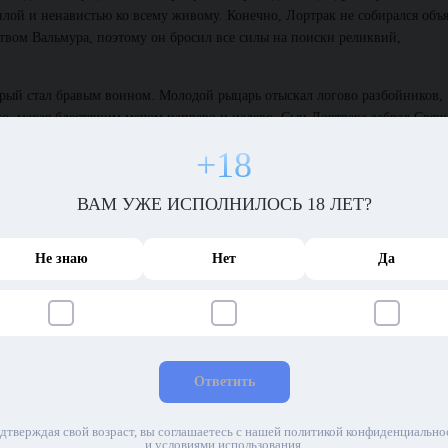
илой и ненавистью ко всему живому. Конечно, Лортрак не собирался объ
ством Вальмура, поэтому он бросил все силы на поиски реликвий,
орый стал бравым воином. Молодой рыцарь отыскал логово разбойников,
го, махая блестящим мечом направо и налево. Сын Лортрака забрал Свя
я от радости!
+18
ВАМ УЖЕ ИСПОЛНИЛОСЬ 18 ЛЕТ?
ия стали намного сильнее. Казалось, его магия – это заклинания, созданн
Не знаю
Нет
Да
великий артефакт у одного коллекционера за бешеные деньги и привез до
огущественнее.
Ответить
ракона и камень магии, обрамленный в золотую оправу, созданную рукам
асть своего состояния. Впрочем, подвалы его башни все равно были наб
дтверждая свой возраст, вы соглашаетесь с нашей политикой конфиденциально
и условиями использования.