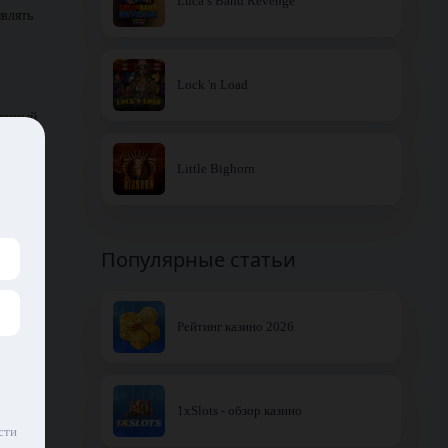
Luca’s Band Revenge
являть
Lock 'n Load
щенный
Little Bighorn
ые не
Популярные статьи
мой.
Рейтинг казино 2026
и
1xSlots - обзор казино
иты
сти