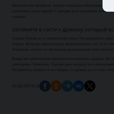
Заполучив все артефакты, которые показывало Всевидящее око, 
уничтожить целую армию! С каждым днем волшебник хозяин арт
создание.
Загляните в гости к дракону, который 
Лортрак больше не ел человеческую пищу. Он предпочитал закус
людьми. Когда маг начала поедать провинившихся слуг, то его ба
Лортраком, потому что несчастных родственников тоже постигла
Вскоре маг окончательно превратился в огромного дракона. Он с
собеседника. Возможно, Лортрак даже наградит его сокровищами…
Вы решитесь заглянуть в его башню, то держите ухо в остро, что
ПОДЕЛИТЬСЯ