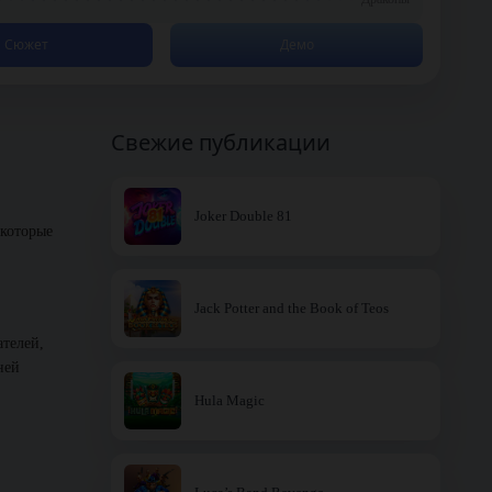
Сюжет
Демо
Свежие публикации
Joker Double 81
 которые
Jack Potter and the Book of Teos
ателей,
ней
Hula Magic