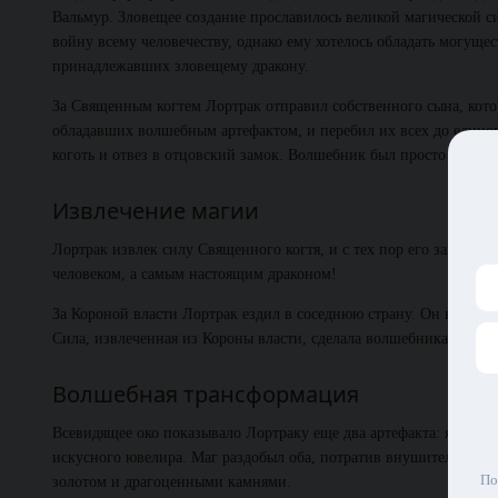
Вальмур. Зловещее создание прославилось великой магической с
войну всему человечеству, однако ему хотелось обладать могуще
принадлежавших зловещему дракону.
За Священным когтем Лортрак отправил собственного сына, кот
обладавших волшебным артефактом, и перебил их всех до едино
коготь и отвез в отцовский замок. Волшебник был просто вне себ
Извлечение магии
Лортрак извлек силу Священного когтя, и с тех пор его заклинан
человеком, а самым настоящим драконом!
За Короной власти Лортрак ездил в соседнюю страну. Он купил 
Сила, извлеченная из Короны власти, сделала волшебника еще м
Волшебная трансформация
Всевидящее око показывало Лортраку еще два артефакта: яйцо д
искусного ювелира. Маг раздобыл оба, потратив внушительную ч
По
золотом и драгоценными камнями.