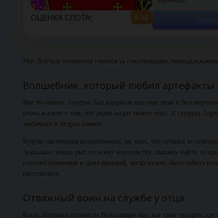
ОЦЕНКА СЛОТА:
8.36
Трейле
Маг Лортрак полжизни гонялся за сокровищами, принадлежавшим
Волшебник, который любил артефакты
Маг по имени Лортрак был одержим могуществом и бессмертием!
очень жалели о том, что редко видят своего отца. А супруга Лор
любимого в недрах памяти.
Будучи настоящим волшебником, он знал, что лучших источников
буквально землю рыл по всему королевству, пытаясь найти то од
путешественников и даже рыцарей, когда нужно было отбить вол
расставаться.
Отважный воин на службе у отца
Когда Лортраку принесли Всевидящее око, маг смог увидеть, гд