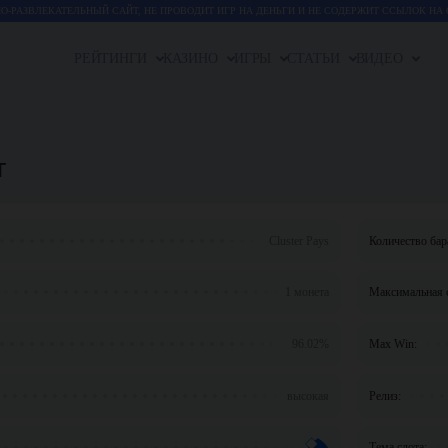
-РАЗВЛЕКАТЕЛЬНЫЙ САЙТ, НЕ ПРОВОДИТ ИГР НА ДЕНЬГИ И НЕ СОДЕРЖИТ ССЫЛОК НА 
РЕЙТИНГИ
КАЗИНО
ИГРЫ
СТАТЬИ
ВИДЕО
т
Cluster Pays
Количество бар
1 монета
Максимальная с
96.02%
Max Win:
высокая
Релиз:
Тема слота: