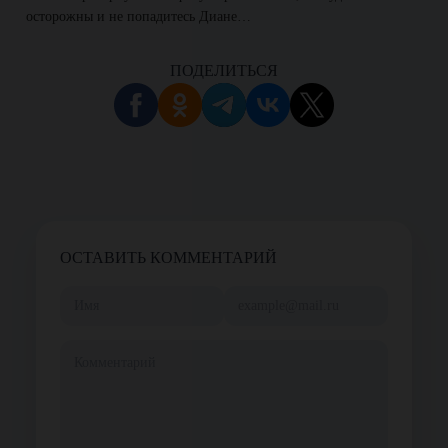
осторожны и не попадитесь Диане…
ПОДЕЛИТЬСЯ
ОСТАВИТЬ КОММЕНТАРИЙ