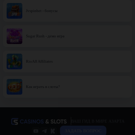
Jvspinbet - бонусы
Sugar Rush - демо игра
RioAff Affiliates
Как играть в слоты?
ВАШ ГИД В МИРЕ АЗАРТА
ЗАДАТЬ ВОПРОС