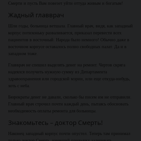
Смерти и пусть Вам повезет уйти оттуда живым и богатым!
Жадный главврач
Шли годы, больница ветшала. Главный врач, видя, как западный
корпус потихоньку разваливается, приказал перевести всех
пациентов в восточный. Народа было немного! Обычно даже в
восточном корпусе оставалось полно свободных палат. Да и в
западном тоже.
Главврач не спешил выделять денег на ремонт. Чертов скряга
надеялся получить нужную сумму из Департамента
здравоохранения или городской мэрии, или еще откуда-нибудь,
хоть с неба.
Бюрократы денег не давали, сколько бы писем им не отправили.
Главный врач строчил почти каждый день, пытаясь обосновать
необходимость оплаты ремонта для больницы.
Знакомьтесь – доктор Смерть!
Наконец западный корпус почти опустел. Теперь там принимал
только доктор Смерть, имевший привычку залечивать