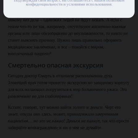
Подтверждая свой возраст, вы соглашаетесь с нашей политикой
Они никому не нужны
конфиденциальности и условиями использования.
Сумасшедший хирург «лечил» тех пациентов, до которых
никому нет дела – одиноких людей не будут искать. А если с
телом что-то не так, например, отсутствуют жизненно-важные
органы или лицо обезображено до неузнаваемости, то никто не
станет выяснять причину. Нужно лишь правильно оформить
медицинское заключение, и все – покойся с миром,
неизлечимый пациент!
Смертельно опасная экскурсия
Сегодня доктор Смерть в отличном расположении духа.
Зловещий врач готов провести экскурсию по западному корпусу
для всех желающих погрузиться в мир больничного ужаса. Это
развлечение не для слабонервных!
Кстати, говорят, тут можно найти золото и деньги. Черт его
знает, откуда оно здесь, может, принадлежало замученным
пациентам… но это не важно! Деньги не пахнут, так что просто
забирайте вознаграждение и ни о чем не думайте.