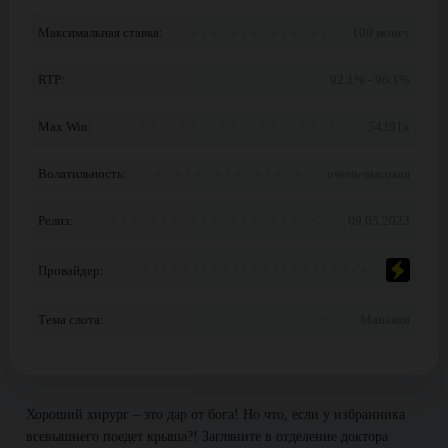
Максимальная ставка:
100 монет
RTP:
92.1% - 96.1%
Max Win:
54391x
Волатильность:
очень-высокая
Релиз:
09.05.2023
Провайдер:
Тема слота:
Маньяки
Хороший хирург – это дар от бога! Но что, если у избранника
всевышнего поедет крыша?! Загляните в отделение доктора