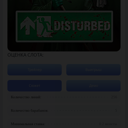
ОЦЕНКА СЛОТА:
Трейлер
Выигрыш
Сюжет
Демо
Количество линий:
256
Количество барабанов:
5
Минимальная ставка:
0.2 монеты