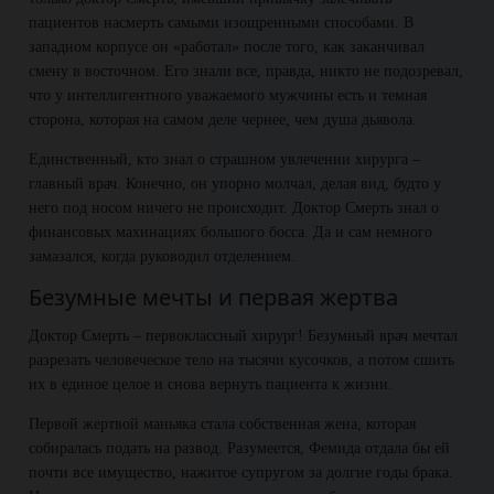
пациентов насмерть самыми изощренными способами. В
западном корпусе он «работал» после того, как заканчивал
смену в восточном. Его знали все, правда, никто не подозревал,
что у интеллигентного уважаемого мужчины есть и темная
сторона, которая на самом деле чернее, чем душа дьявола.
Единственный, кто знал о страшном увлечении хирурга –
главный врач. Конечно, он упорно молчал, делая вид, будто у
него под носом ничего не происходит. Доктор Смерть знал о
финансовых махинациях большого босса. Да и сам немного
замазался, когда руководил отделением.
Безумные мечты и первая жертва
Доктор Смерть – первоклассный хирург! Безумный врач мечтал
разрезать человеческое тело на тысячи кусочков, а потом сшить
их в единое целое и снова вернуть пациента к жизни.
Первой жертвой маньяка стала собственная жена, которая
собиралась подать на развод. Разумеется, Фемида отдала бы ей
почти все имущество, нажитое супругом за долгие годы брака.