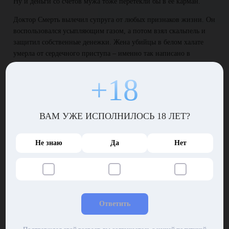
Ну и деньги со счетов мужа тоже перетекли бы в ее карман.
Доктор Смерть вылечил супруга от любых признаков жизни. Он
воспользовался усыпляющим газом, а потом взял скальпель и
защитил собственные денежки. Жена убийцы в белом халате
умерла от сердечного приступа – именно так написано в
медицинском заключении, которое не вызывает сомнение ни у
кого, включая полицию. Доктор Смерть – примерный семьянин
+18
и настоящий профессионал, кто будет подозревать достойного
человека…
Подельник поневоле
ВАМ УЖЕ ИСПОЛНИЛОСЬ 18 ЛЕТ?
Главный врач мечтал сдать безумного коллегу в
Не знаю
Да
Нет
психиатрическую лечебницу. Конечно, он тот еще крохобор,
жадина, взяточник и вообще ему бы следовало стать
чиновником, а вовсе не доктором, однако этот парень
соображал, что к чему и был вполне вменяемым. С большой
вероятностью доктора Смерть посчитают психом, но некоторые
могут принять его показания к сведению, проверить счета и
Ответить
тогда кое-кто отправится за решетку на долгие годы.