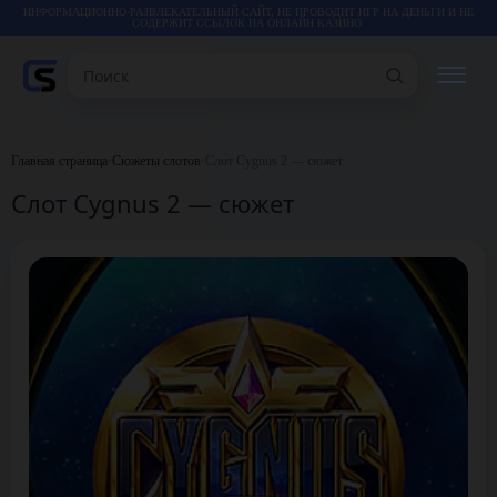
ИНФОРМАЦИОННО-РАЗВЛЕКАТЕЛЬНЫЙ САЙТ, НЕ ПРОВОДИТ ИГР НА ДЕНЬГИ И НЕ
СОДЕРЖИТ ССЫЛОК НА ОНЛАЙН КАЗИНО.
Поиск
РЕЙТИНГИ
Главная страница
•
Сюжеты слотов
•
Слот Cygnus 2 — сюжет
Слот Cygnus 2 — сюжет
КАЗИНО
ИГРЫ
СТАТЬИ
ВИДЕО