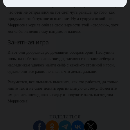
«папочки». Ближе к концу серии загадок, дети жалели о том,
что отец не отправился на тот свет чуть раньше, до того, как
придумал это безумное испытание. Ну а супруга покойного
Моррисона корила себя за свою верности этой «сволочи», хотя
могла бы изменять ему направо и налево.
Занятная игра
И вот они добрались до домашней обсерватории. Наступила
ночь, на небе загорелись звезды, засияло созвездие лебедя и
наследникам удалось найти сейф с какой-то странной игрой,
однако они все равно не знали, что делать дальше.
Разумеется, все пытались выяснить, как это работает, да только
никто так и не смог понять оригинальную систему. Помогите
им решить последнюю загадку и получите часть наследства
Моррисона!
ПОДЕЛИТЬСЯ