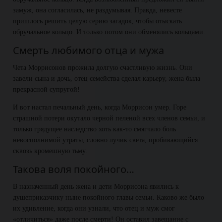
замуж, она согласилась, не раздумывая. Правда, невесте
пришлось решить целую серию загадок, чтобы отыскать
обручальное кольцо. И только потом они обменялись кольцами.
Смерть любимого отца и мужа
Чета Моррисонов прожила долгую счастливую жизнь. Они
завели сына и дочь, отец семейства сделал карьеру, жена была
прекрасной супругой!
И вот настал печальный день, когда Моррисон умер. Горе
страшной потери окутало черной пеленой всех членов семьи, и
только грядущее наследство хоть как-то смягчало боль
невосполнимой утраты, словно лучик света, пробивающийся
сквозь кромешную тьму.
Такова воля покойного…
В назначенный день жена и дети Моррисона явились к
душеприказчику ныне покойного главы семьи. Каково же было
их удивление, когда они узнали, что отец и муж смог
«отличиться» даже после смерти! Он оставил завещание с