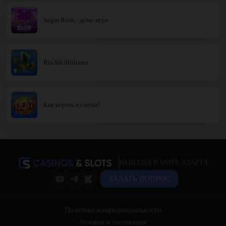
Sugar Rush - демо игра
RioAff Affiliates
Как играть в слоты?
ВАШ ГИД В МИРЕ АЗАРТА
ЗАДАТЬ ВОПРОС
Политика конфиденциальности
Условия и положения