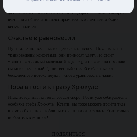
закрываешь сумку и все – от покойничка остаются только глаза,
да пара костей! Избавиться от этого добра не сложно. Подарок
очень на любителя, но некоторым темным личностям будет
весьма полезен.
Счастье в равновесии
Ну и, конечно, весы настоящего счастливчика! Пока их чаши
уравновешены конфетами, они приносят удачу. Но стоит
утащить хоть самый маленький леденец, и на хозяина начинаю
сыпаться несчастья! Единственный способ избавиться от
бесконечного потока неудач – снова уравновесить чаши.
Пора в гости к графу Хрюкуле
Итак, вечеринка начнется совсем скоро! Гости уже собираются в
особняке графа Хрюкулы. Кстати, вы тоже можете пройти туда
прямо сейчас, пока гоблины-охранники отвлеклись. Если только
не боитесь вампиров!
ПОДЕЛИТЬСЯ