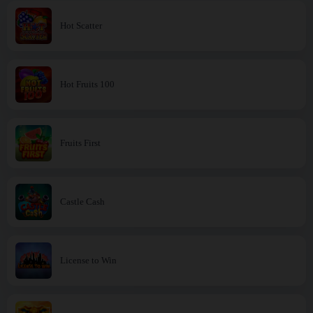
Hot Scatter
Hot Fruits 100
Fruits First
Castle Cash
License to Win