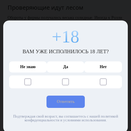
Проверяющие идут лесом
Обороты у фирмы получались весьма солидные. Иногда к Ролли
приходили разного рода проверяющие: налоговики, пожарные,
+18
санитарная служба и прочие представители контролирующих
инстанций. Почти все уходили ни с чем. Налоговики понимали,
что у них под носом обделывают дела, однако с точки зрения
закона все было шито-крыто.
ВАМ УЖЕ ИСПОЛНИЛОСЬ 18 ЛЕТ?
Пожарные не имели никаких претензий, а санитарному
инспектору пришлось дать на лапу – парни совсем забыли о
Не знаю
Да
Нет
яблоках, которые сгнили к чертовой матери! Проверяющий был
крайне недоволен содержимым ящиков, которые обнаружил на
складе, можно сказать, нашел по запаху.
Любопытство – тот еще порок…
Ответить
В целом, дела у Ролли шли отлично, благо желающих купить и
продать бриллианты всегда будет предостаточно. Он продолжал
Подтверждая свой возраст, вы соглашаетесь с нашей политикой
превращать драгоценные камни в наличные, выкупая товар по
конфиденциальности и условиями использования.
самой выгодной цене. Ролли никогда не задавал неудобных