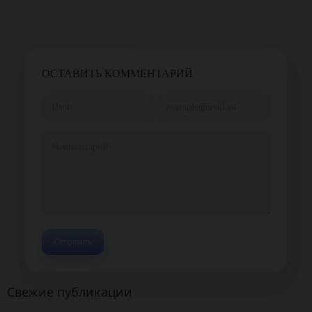
ОСТАВИТЬ КОММЕНТАРИЙ
Свежие публикации