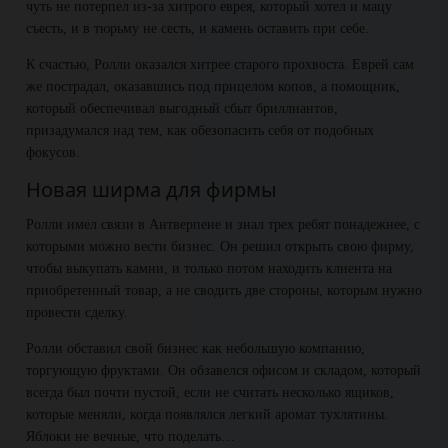
чуть не потерпел из-за хитрого еврея, который хотел и мацу
съесть, и в тюрьму не сесть, и камень оставить при себе.
К счастью, Ролли оказался хитрее старого прохвоста. Еврей сам
же пострадал, оказавшись под прицелом копов, а помощник,
который обеспечивал выгодный сбыт бриллиантов,
призадумался над тем, как обезопасить себя от подобных
фокусов.
Новая ширма для фирмы
Ролли имел связи в Антверпене и знал трех ребят понадежнее, с
которыми можно вести бизнес. Он решил открыть свою фирму,
чтобы выкупать камни, и только потом находить клиента на
приобретенный товар, а не сводить две стороны, которым нужно
провести сделку.
Ролли обставил свой бизнес как небольшую компанию,
торгующую фруктами. Он обзавелся офисом и складом, который
всегда был почти пустой, если не считать несколько ящиков,
которые меняли, когда появлялся легкий аромат тухлятины.
Яблоки не вечные, что поделать…