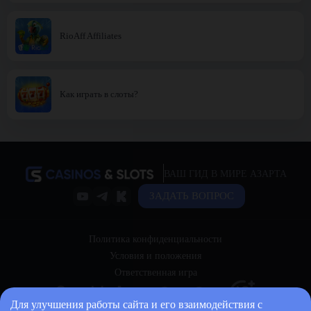
RioAff Affiliates
Как играть в слоты?
ВАШ ГИД В МИРЕ АЗАРТА
ЗАДАТЬ ВОПРОС
Политика конфиденциальности
Условия и положения
Ответственная игра
Для улучшения работы сайта и его взаимодействия с