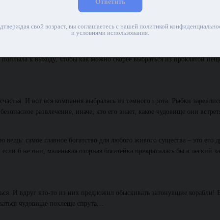
Ответить
ывая, что исследовать ее будет намного безопаснее, когда хозяин уснет.
шороху. К счастью, спрут храпел и наверняка уже видел третий сон –
дтверждая свой возраст, вы соглашаетесь с нашей политикой конфиденциально
и условиями использования.
тра и собирался съесть рано утром. Рыбки стащили ключи от клетки, кот
 поплыла к выходу, чтобы как можно скорее выбраться из проклятой пещ
счастья. И вот вся компания выбралась из темного грота. Рыбки зареклис
езопасное развлечение, иначе, кто его знает, какое чудовище они встрет
ю вещь: самое главное богатство для любого живого существа – это его д
сли б не они, маленькая озорная богатейка превратилась бы в легкий за
ться. И вдруг кто-то из них предложил обыскивать затонувшие корабли! 
ываться чудовище похлеще спрута…