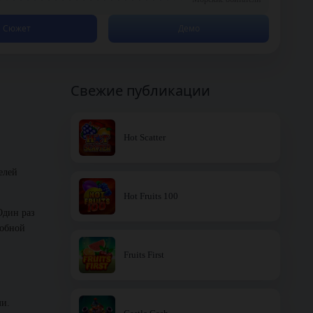
Сюжет
Демо
Свежие публикации
Hot Scatter
елей
Hot Fruits 100
Один раз
лобной
Fruits First
ми.