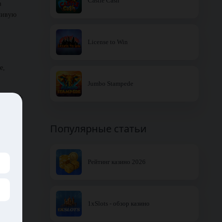
Castle Cash
в
тливую
License to Win
е,
Jumbo Stampede
глянуть
Популярные статьи
ру без
Рейтинг казино 2026
спруту,
1xSlots - обзор казино