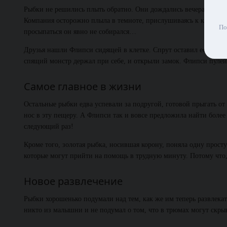
Рыбки не решились плыть обратно. Они дождались вечера, рассчит
Компания осторожно плыла в темноте, прислушиваясь к каждому 
По
просыпаться он явно не собирался…
Друзья нашли Флипси сидящей в клетке. Спрут оставил ее на зав
спящий монстр держал при себе, и открыли замок. Флипси пулей
Самое главное в жизни
Остальные рыбки едва успевали за подругой, готовой прыгать от 
нос в эту пещеру. А Флипси так и вовсе предложила найти более б
следующий раз!
Кроме того, золотая рыбка, носившая корону, поняла одну просту
которые могут прийти на помощь в трудную минуту. Потому что, е
Новое развлечение
Рыбки хорошенько подумали над тем, как же им теперь развлека
никто из малышни и не подумал о том, что в трюмах могут скр