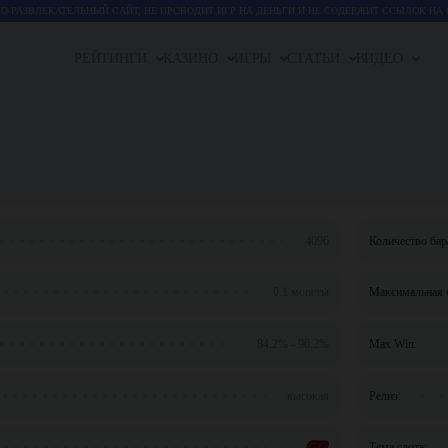
-РАЗВЛЕКАТЕЛЬНЫЙ САЙТ, НЕ ПРОВОДИТ ИГР НА ДЕНЬГИ И НЕ СОДЕРЖИТ ССЫЛОК НА 
РЕЙТИНГИ
КАЗИНО
ИГРЫ
СТАТЬИ
ВИДЕО
4096
Количество бар
0.1 монеты
Максимальная с
84.2% - 96.2%
Max Win:
высокая
Релиз:
Тема слота: