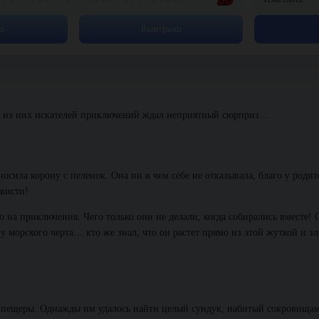
р
Выигрыш
ой из них искателей приключений ждал неприятный сюрприз…
осила корону с пеленок. Она ни в чем себе не отказывала, благо у родит
ависти!
 на приключения. Чего только они не делали, когда собирались вместе! 
у морского черта… кто же знал, что он растет прямо из этой жуткой и з
 пещеры. Однажды им удалось найти целый сундук, набитый сокровища