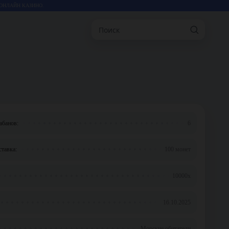
ОНЛАЙН КАЗИНО.
Поиск
абанов:
6
тавка:
100 монет
10000x
16.10.2025
Морские обитатели