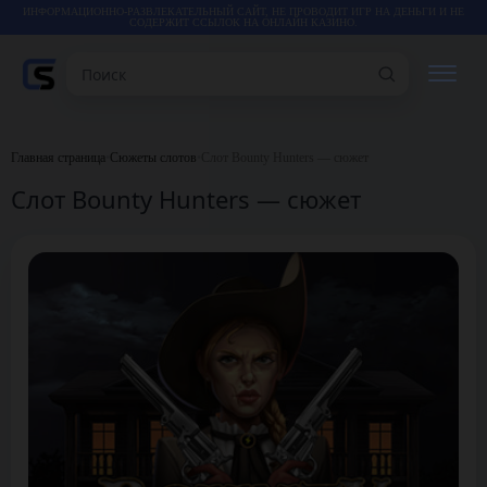
ИНФОРМАЦИОННО-РАЗВЛЕКАТЕЛЬНЫЙ САЙТ, НЕ ПРОВОДИТ ИГР НА ДЕНЬГИ И НЕ
СОДЕРЖИТ ССЫЛОК НА ОНЛАЙН КАЗИНО.
Поиск
РЕЙТИНГИ
Главная страница
•
Сюжеты слотов
•
Слот Bounty Hunters — сюжет
Слот Bounty Hunters — сюжет
КАЗИНО
ИГРЫ
СТАТЬИ
ВИДЕО