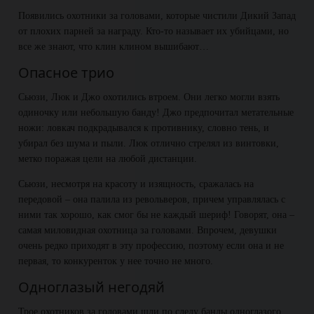
Появились охотники за головами, которые чистили Дикий Запад
от плохих парней за награду. Кто-то называет их убийцами, но
все же знают, что клин клином вышибают…
Опасное трио
Сьюзи, Люк и Джо охотились втроем. Они легко могли взять
одиночку или небольшую банду! Джо предпочитал метательные
ножи: ловкач подкрадывался к противнику, словно тень, и
убирал без шума и пыли. Люк отлично стрелял из винтовки,
метко поражая цели на любой дистанции.
Сьюзи, несмотря на красоту и изящность, сражалась на
передовой – она палила из револьверов, причем управлялась с
ними так хорошо, как смог бы не каждый шериф! Говорят, она –
самая миловидная охотница за головами. Впрочем, девушки
очень редко приходят в эту профессию, поэтому если она и не
первая, то конкуренток у нее точно не много.
Одноглазый негодяй
Трое охотников за головами шли по следу банды одноглазого