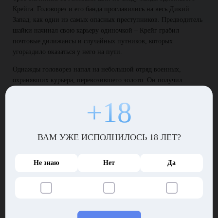
Крейга. Головорез и его банда прославились на весь Дикий
Запад, как одни из самых опасных преступников. Предводитель
шайки начинал свою карьеру одиночкой – Крейг грабил
почтовые дилижансы и случайных путников, которых
угораздило оказаться у него на пути.
Однажды головорез напал на небольшой отряд военных,
охранявших курьера, перевозившего золото. Он получил
знатный отпор! Крейгу пришлось ретироваться, проклиная
+18
солдат, умевших обращаться с оружием. Собственно, именно в
тот день он поменял один глаз на черную повязку, да и вообще
чудом остался в живых.
ВАМ УЖЕ ИСПОЛНИЛОСЬ 18 ЛЕТ?
Личные счеты
Позже к зловещему Крейгу присоединились трое беглых
Не знаю
Нет
Да
каторжников. Сколотив банду, он напал на ранчо,
принадлежавшее родителям Сьюзи. Злодей убил хозяев и забрал
все золото, найденное в доме.
Сьюзи повезло – она парой дней назад уехала погостить к тете,