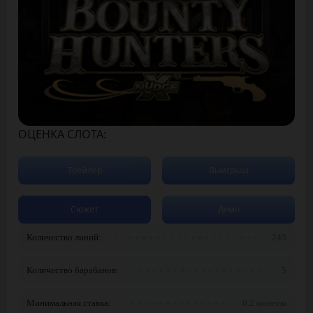
ОЦЕНКА СЛОТА:
Трейлер
Выигрыш
Сюжет
Демо
Количество линий:
243
Количество барабанов:
5
Минимальная ставка:
0.2 монеты