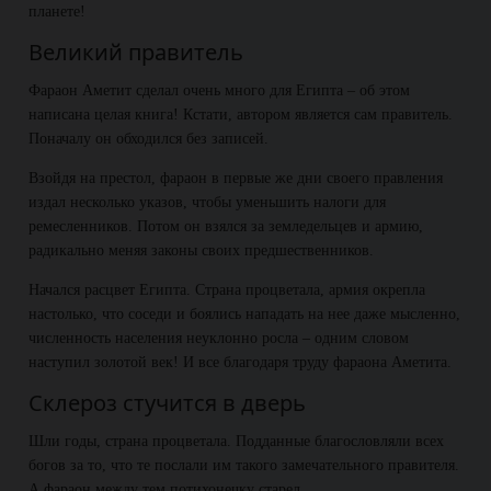
планете!
Великий правитель
Фараон Аметит сделал очень много для Египта – об этом
написана целая книга! Кстати, автором является сам правитель.
Поначалу он обходился без записей.
Взойдя на престол, фараон в первые же дни своего правления
издал несколько указов, чтобы уменьшить налоги для
ремесленников. Потом он взялся за земледельцев и армию,
радикально меняя законы своих предшественников.
Начался расцвет Египта. Страна процветала, армия окрепла
настолько, что соседи и боялись нападать на нее даже мысленно,
численность населения неуклонно росла – одним словом
наступил золотой век! И все благодаря труду фараона Аметита.
Склероз стучится в дверь
Шли годы, страна процветала. Подданные благословляли всех
богов за то, что те послали им такого замечательного правителя.
А фараон между тем потихонечку старел.