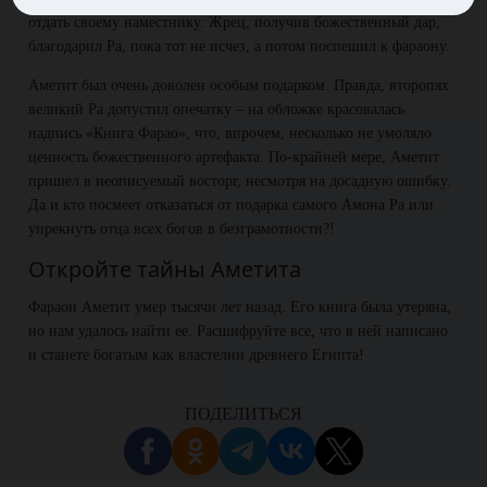
отдать своему наместнику. Жрец, получив божественный дар,
благодарил Ра, пока тот не исчез, а потом поспешил к фараону.
Аметит был очень доволен особым подарком. Правда, второпях
великий Ра допустил опечатку – на обложке красовалась
надпись «Книга Фарао», что, впрочем, несколько не умоляло
ценность божественного артефакта. По-крайней мере, Аметит
пришел в неописуемый восторг, несмотря на досадную ошибку.
Да и кто посмеет отказаться от подарка самого Амона Ра или
упрекнуть отца всех богов в безграмотности?!
Откройте тайны Аметита
Фараон Аметит умер тысячи лет назад. Его книга была утеряна,
но нам удалось найти ее. Расшифруйте все, что в ней написано
и станете богатым как властелин древнего Египта!
ПОДЕЛИТЬСЯ