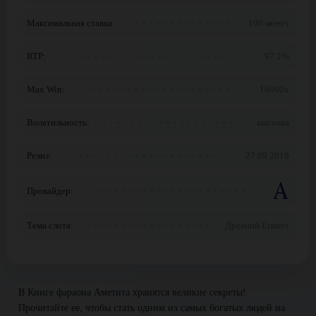
Максимальная ставка:
100 монет
RTP:
97.1%
Max Win:
16000x
Волатильность:
высокая
Релиз:
27.09.2019
Провайдер:
Тема слота:
Древний Египет
В Книге фараона Аметита хранятся великие секреты!
Прочитайте ее, чтобы стать одним из самых богатых людей на