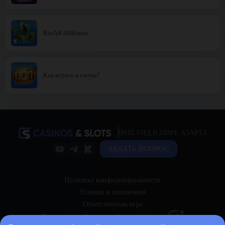
RioAff Affiliates
Как играть в слоты?
ВАШ ГИД В МИРЕ АЗАРТА
ЗАДАТЬ ВОПРОС
Политика конфиденциальности
Условия и положения
Ответственная игра