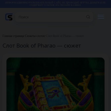
ИНФОРМАЦИОННО-РАЗВЛЕКАТЕЛЬНЫЙ САЙТ, НЕ ПРОВОДИТ ИГР НА ДЕНЬГИ И НЕ
СОДЕРЖИТ ССЫЛОК НА ОНЛАЙН КАЗИНО.
Поиск
РЕЙТИНГИ
Главная страница
•
Сюжеты слотов
•
Слот Book of Pharao — сюжет
Слот Book of Pharao — сюжет
КАЗИНО
ИГРЫ
СТАТЬИ
ВИДЕО