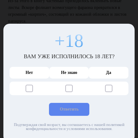
Из-за этого в книгу частенько приходилось вклеивать новые
листы. Вскоре фолиант всемогущего фараона превратился в
огромный «кирпич», состоящий из кожаной обложки и листов
папируса.
О, боги, помогите…
+18
Аметит начал испытывать некоторые неудобства: книга изрядно
потяжелела, а том, чтобы носить ее с собой не могло быть и
ВАМ УЖЕ ИСПОЛНИЛОСЬ 18 ЛЕТ?
речи! Фараону приходилось брать рабов с носилками, которые
таскали ее, следуя за повелителем по пятам.
Нет
Не знаю
Да
Однажды Аметит позвал к себе верховного жреца и приказал
ему создать волшебную книгу, в которой будет бесконечное
количество страниц. Фараон предупредил о том, что она не
должна быть слишком толстой и увесистой – иначе как носить
ее в руках? Выслушав волю господина, жрец отправился в храм
просить помощи у богов.
Ответить
Ошибка бога
Подтверждая свой возраст, вы соглашаетесь с нашей политикой
конфиденциальности и условиями использования.
Амон Ра услышал молитвы своего служителя и согласился
помочь. Бог солнца создал волшебную книгу, которую приказал