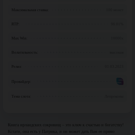
Максимальная ставка:
100 монет
RTP:
96.01%
Max Win:
10000x
Волатильность:
высокая
Релиз:
01.03.2023
Провайдер:
Тема слота:
Лепреконы
Книга ирландских сокровищ – это ключ к счастью и богатству!
Кстати, она есть у Патрика, и он может дать Вам ее прямо