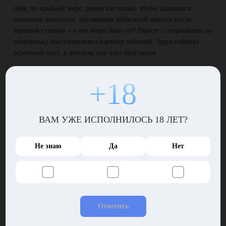
себя, по-крайней мере, ровно настолько, чтобы задаваться
извечным вопросом, терзающим любителей выпить после
хорошей гулянки – а что вчера было-то? Вместе с остальными он
потихоньку восстанавливал картину событий, будто собирал
огромный пазл, в котором сам черт запутается.
Когда Патрик окончательно приходил в себя, то шел искать
+18
добро, которое могло валяться где угодно. Как всегда, он терял
трубку. Последний раз Патрик уронил ее в ручей, поэтому искал
пропажу особенно долго. Трубка, конечно, немного разбухла, но
все оставалась вполне пригодной для курения.
ВАМ УЖЕ ИСПОЛНИЛОСЬ 18 ЛЕТ?
Смерть трезвеннику!
Не знаю
Да
Нет
Патрику приходилось искать и волшебную кружку,
превращающую любую жидкость в пиво. Во время последнего
Дня рождения он швырнул ее в соседа, чтобы убить
трезвенника, который оскорбил виновника торжества, не выпив
ни капли алкоголя.
Ответить
Кружку найти было гораздо проще, чем трубку. Кстати, ни один
трезвенник не пострадал, потому что окосевший Патрик