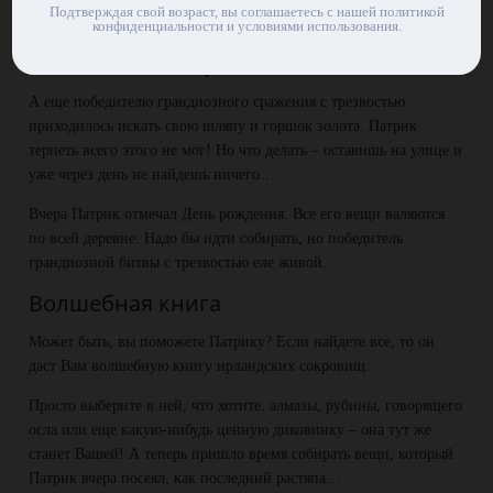
Подтверждая свой возраст, вы соглашаетесь с нашей политикой
промахнулся.
конфиденциальности и условиями использования.
Кто найдет потерянные вещи?
А еще победителю грандиозного сражения с трезвостью
приходилось искать свою шляпу и горшок золота. Патрик
терпеть всего этого не мог! Но что делать – оставишь на улице и
уже через день не найдешь ничего…
Вчера Патрик отмечал День рождения. Все его вещи валяются
по всей деревне. Надо бы идти собирать, но победитель
грандиозной битвы с трезвостью еле живой.
Волшебная книга
Может быть, вы поможете Патрику? Если найдете все, то он
даст Вам волшебную книгу ирландских сокровищ.
Просто выберите в ней, что хотите: алмазы, рубины, говорящего
осла или еще какую-нибудь ценную диковинку – она тут же
станет Вашей! А теперь пришло время собирать вещи, который
Патрик вчера посеял, как последний растяпа…