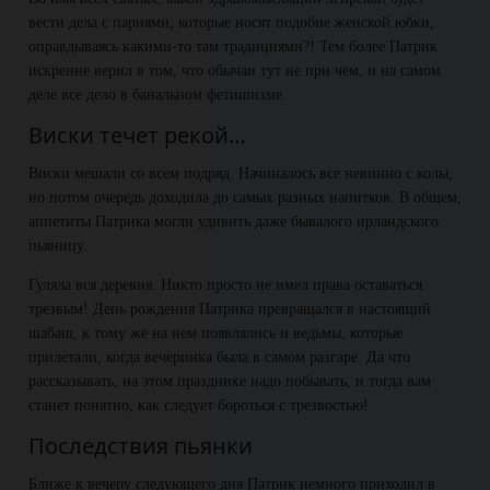
вести дела с парнями, которые носят подобие женской юбки,
оправдываясь какими-то там традициями?! Тем более Патрик
искренне верил в том, что обычаи тут не при чем, и на самом
деле все дело в банальном фетишизме.
Виски течет рекой…
Виски мешали со всем подряд. Начиналось все невинно с колы,
но потом очередь доходила до самых разных напитков. В общем,
аппетиты Патрика могли удивить даже бывалого ирландского
пьяницу.
Гуляла вся деревня. Никто просто не имел права оставаться
трезвым! День рождения Патрика превращался в настоящий
шабаш, к тому же на нем появлялись и ведьмы, которые
прилетали, когда вечеринка была в самом разгаре. Да что
рассказывать, на этом празднике надо побывать, и тогда вам
станет понятно, как следует бороться с трезвостью!
Последствия пьянки
Ближе к вечеру следующего дня Патрик немного приходил в