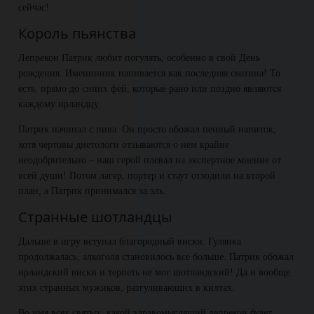
сейчас!
Король пьянства
Лепрекон Патрик любит погулять, особенно в свой День
рождения. Именинник напивается как последняя скотина! То
есть, прямо до синих фей, которые рано или поздно являются
каждому ирландцу.
Патрик начинал с пива. Он просто обожал пенный напиток,
хотя чертовы диетологи отзываются о нем крайне
неодобрительно – наш герой плевал на экспертное мнение от
всей души! Потом лагер, портер и стаут отходили на второй
план, а Патрик принимался за эль.
Странные шотландцы
Дальше в игру вступал благородный виски. Гулянка
продолжалась, алкоголя становилось все больше. Патрик обожал
ирландский виски и терпеть не мог шотландский! Да и вообще
этих странных мужиков, разгуливающих в килтах.
Во имя всех святых, какой здравомыслящий лепрекон будет