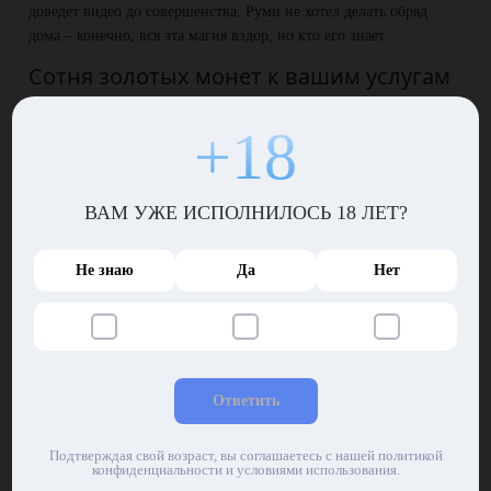
доведет видео до совершенства. Руми не хотел делать обряд
дома – конечно, вся эта магия вздор, но кто его знает…
Сотня золотых монет к вашим услугам
Вскоре на заднем дворе пылал костер. Разрушитель мифов о
+18
магии выбрал обряд на призыв ста волшебных монет из другого
мира, которые должны принести фруктовые духи.
Он рассказал на камеру о том, как собирается стать обладателем
ВАМ УЖЕ ИСПОЛНИЛОСЬ 18 ЛЕТ?
целого состояния, любезно доставленного в наш мир некими
существами. Разумеется, кривляясь и всячески валяя дурака,
Не знаю
Да
Нет
чтобы сделать видео как можно более забавным.
А вот и сюрприз…
Какое-то время Руми наговаривал заговор на фрукты. Закончив
с первой частью ритуала, он побросал их в костер, затем показал
Ответить
в камеру станицу, на которой был написан обряд, и пояснил
будущим зрителям, что сейчас закончит ритуал и станет
богачом. Руми взял заранее приготовленный бубен и начал
Подтверждая свой возраст, вы соглашаетесь с нашей политикой
конфиденциальности и условиями использования.
плясать возле костра, ударяя в любимый музыкальный