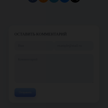
ОСТАВИТЬ КОММЕНТАРИЙ