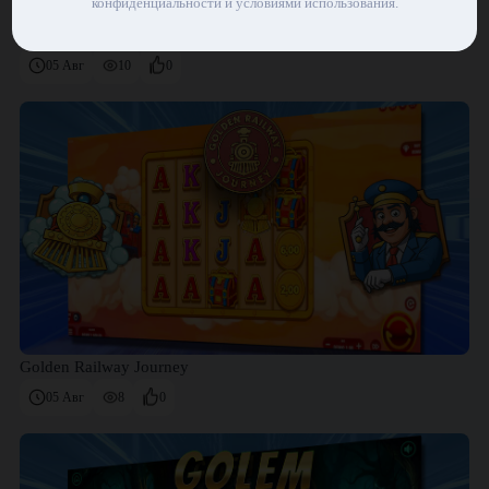
конфиденциальности и условиями использования.
Wolf Prime Diamond X Up
05 Авг
10
0
Golden Railway Journey
05 Авг
8
0