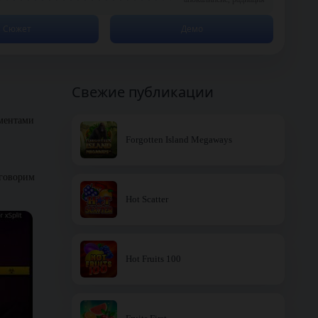
Сюжет
Демо
Свежие публикации
ементами
Forgotten Island Megaways
оговорим
Hot Scatter
Hot Fruits 100