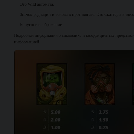
Это Wild автомата.
Значок радиации и голова в противогазе. Это Скаттеры видеос
Бонусное изображение.
Подробная информация о символике и коэффициентах представлен
информацией.