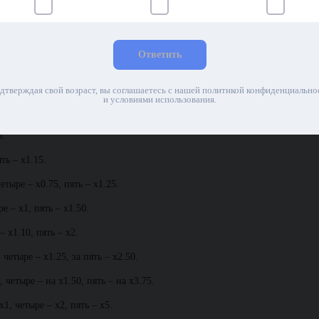
Ответить
 – х0.50, пять – х1.
дтверждая свой возраст, вы соглашаетесь с нашей политикой конфиденциально
и условиями использования.
можно получить – х0.20, четырех – х0.55, пяти – х1.05.
0.
ть – х1.15.
тыре – х0.75, пять – х1.25.
 – х1, пять – х1.50.
 х1.10, пять – х2.
етыре – х1.25, за пять – х2.50.
четыре – на х1.50, пять – на х3.75.
, четыре – х2, пять – х5.