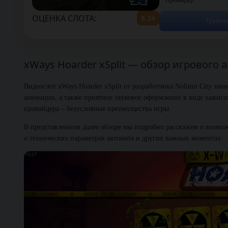
ОЦЕНКА СЛОТА:
8.34
Трейле
xWays Hoarder xSplit — обзор игрового 
Видеослот xWays Hoarder xSplit от разработчика Nolimit City за
анимации, а также приятное звуковое оформление в виде зажига
провайдера – безусловные преимущества игры.
В представленном далее обзоре мы подробно расскажем о возмож
о технических параметрах автомата и других важных моментах.