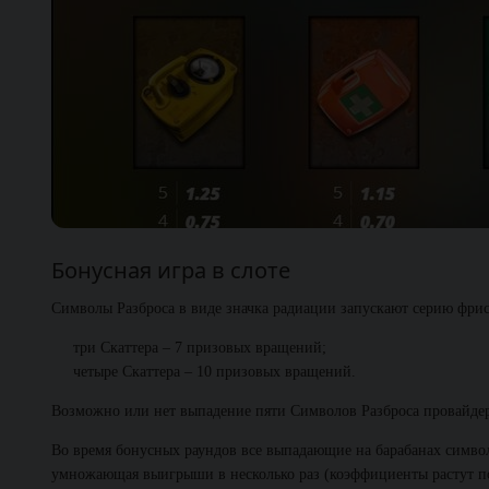
Бонусная игра в слоте
Символы Разброса в виде значка радиации запускают серию фрис
три Скаттера – 7 призовых вращений;
четыре Скаттера – 10 призовых вращений.
Возможно или нет выпадение пяти Символов Разброса провайдер
Во время бонусных раундов все выпадающие на барабанах символ
умножающая выигрыши в несколько раз (коэффициенты растут пос