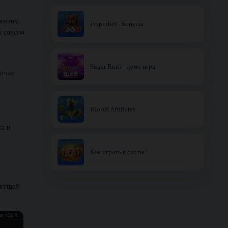
фектом.
Jvspinbet - бонусы
а совсем
и
Sugar Rush - демо игра
рочие
RioAff Affiliates
та и
Как играть в слоты?
екущей