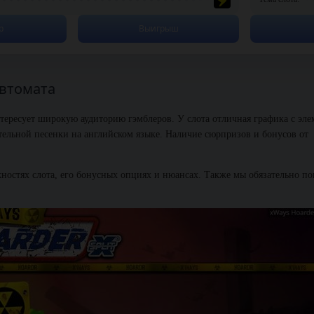
р
Выигрыш
автомата
интересует широкую аудиторию гэмблеров. У слота отличная графика с эл
тельной песенки на английском языке. Наличие сюрпризов и бонусов от
ностях слота, его бонусных опциях и нюансах. Также мы обязательно п