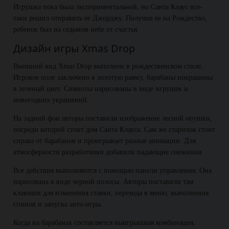
Игрушка пока была экспериментальной, но Санта Клаус все-
таки решил отправить ее Джорджу. Получив ее на Рождество,
ребенок был на седьмом небе от счастья.
Дизайн игры Xmas Drop
Внешний вид Xmas Drop выполнен в рождественском стиле.
Игровое поле заключено в золотую рамку, барабаны покрашены
в зеленый цвет. Символы нарисованы в виде игрушек и
новогодних украшений.
На задний фон авторы поставили изображение лесной опушки,
посреди которой стоит дом Санта Клауса. Сам же старичок стоит
справа от барабанов и проигрывает разные анимации. Для
атмосферности разработчики добавили падающие снежинки.
Все действия выполняются с помощью панели управления. Она
нарисована в виде черной полосы. Авторы поставили там
клавиши для изменения ставки, перехода в меню, выполнения
спинов и запуска авто-игры.
Когда на барабанах составляется выигрышная комбинация,