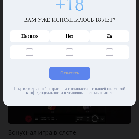
+18
Подарок
. Является Wild и добавляет рандомный множитель
Санта Клаусу.
ВАМ УЖЕ ИСПОЛНИЛОСЬ 18 ЛЕТ?
У Xmas Drop довольно разнообразный игровой процесс. Чтобы
быстрее освоиться в правилах и не тратить на это часть баланса,
следует зайти в меню помощи. Для этого нужно кликнуть по
Не знаю
Нет
Да
трем полоскам и в открывшемся меню нажать на раздел “Info”.
Там авторы сделали довольно понятный обзор игры Xmas Drop.
Ответить
Подтверждая свой возраст, вы соглашаетесь с нашей политикой
конфиденциальности и условиями использования.
Бонусная игра в слоте