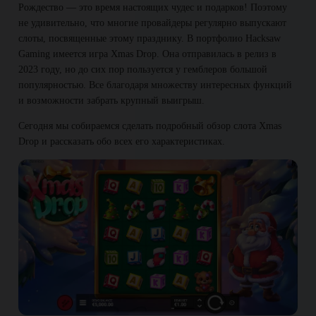
Рождество — это время настоящих чудес и подарков! Поэтому
не удивительно, что многие провайдеры регулярно выпускают
слоты, посвященные этому празднику. В портфолио Hacksaw
Gaming имеется игра Xmas Drop. Она отправилась в релиз в
2023 году, но до сих пор пользуется у гемблеров большой
популярностью. Все благодаря множеству интересных функций
и возможности забрать крупный выигрыш.
Сегодня мы собираемся сделать подробный обзор слота Xmas
Drop и рассказать обо всех его характеристиках.