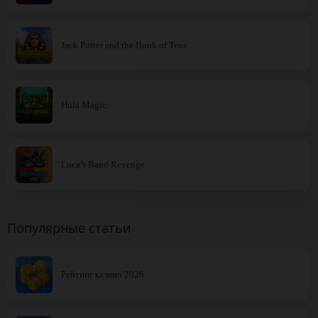
Jack Potter and the Book of Teos
Hula Magic
Luca’s Band Revenge
Популярные статьи
Рейтинг казино 2026