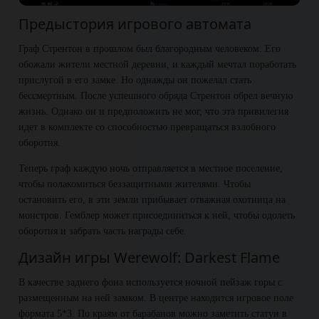
Предыстория игрового автомата
Граф Стрентон в прошлом был благородным человеком. Его
обожали жители местной деревни, и каждый мечтал поработать
прислугой в его замке. Но однажды он пожелал стать
бессмертным. После успешного обряда Стрентон обрел вечную
жизнь. Однако он и предположить не мог, что эта привилегия
идет в комплекте со способностью превращаться взлобного
оборотня.
Теперь граф каждую ночь отправляется в местное поселение,
чтобы полакомиться беззащитными жителями. Чтобы
остановить его, в эти земли прибывает отважная охотница на
монстров. Гемблер может присоединиться к ней, чтобы одолеть
оборотня и забрать часть награды себе.
Дизайн игры Werewolf: Darkest Flame
В качестве заднего фона используется ночной пейзаж горы с
размещенным на ней замком. В центре находится игровое поле
формата 5*3. По краям от барабанов можно заметить статуи в