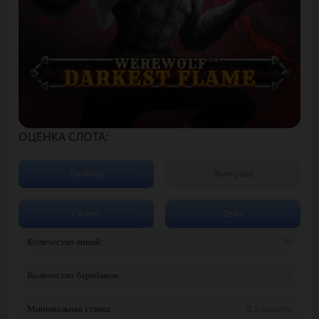
ОЦЕНКА СЛОТА:
Трейлер
Выигрыш
Сюжет
Демо
Количество линий:
50
Количество барабанов:
5
Минимальная ставка:
0.5 монеты