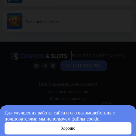
Как играть в слоты?
ВАШ ГИД В МИРЕ АЗАРТА
ЗАДАТЬ ВОПРОС
Политика конфиденциальности
Условия и положения
Ответственная игра
Для улучшения работы сайта и его взаимодействия с
пользователями мы используем файлы cookie.
© 2026 casinos-and-slots.bet Все права защищены.
Хорошо
info@casinos-and-slots.bet