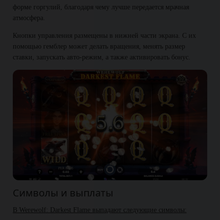
форме горгулий, благодаря чему лучше передается мрачная
атмосфера.
Кнопки управления размещены в нижней части экрана. С их
помощью гемблер может делать вращения, менять размер
ставки, запускать авто-режим, а также активировать бонус.
Символы и выплаты
В Werewolf: Darkest Flame выпадают следующие символы: