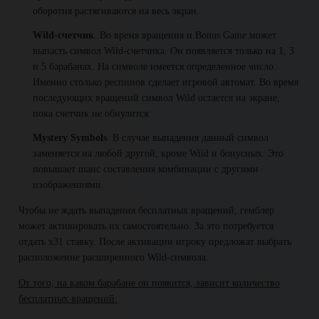
оборотня растягиваются на весь экран.
Wild-счетчик
. Во время вращения и Bonus Game может
выпасть символ Wild-счетчика. Он появляется только на 1, 3
и 5 барабанах. На символе имеется определенное число.
Именно столько респинов сделает игровой автомат. Во время
последующих вращений символ Wild остается на экране,
пока счетчик не обнулится.
Mystery Symbols
. В случае выпадения данный символ
заменяется на любой другой, кроме Wild и бонусных. Это
повышает шанс составления комбинации с другими
изображениями.
Чтобы не ждать выпадения бесплатных вращений, гемблер
может активировать их самостоятельно. За это потребуется
отдать x31 ставку. После активации игроку предложат выбрать
расположение расширенного Wild-символа.
От того, на каком барабане он появится, зависит количество
бесплатных вращений: