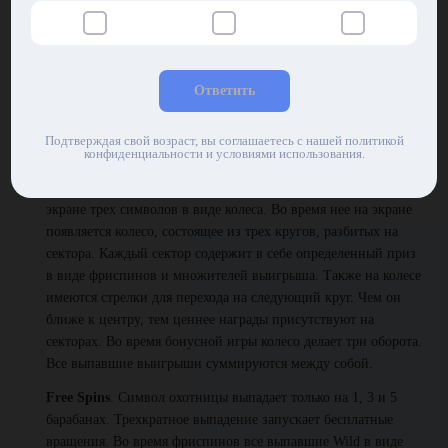
Бонусная игра в слоте
Ответить
Игровой автомат Werewolf: Darkest Flame обладает несколькими
Подтверждая свой возраст, вы соглашаетесь с нашей политикой
дополнительными функциями:
конфиденциальности и условиями использования.
Bonus Game
. Бонусная игра запускается при выпадении на
экране трех символов в виде колеса. Во время нее на экране
появляется колесо, состоящее из трех кругов, разбитых на
сектора. Каждый сектор содержит в себе определенный приз
в виде фриспинов и множителей выигрыша. Также на колесе
имеются стрелки для перехода на следующий круг. Чем он
ближе к центру, тем ценнее награды присутствуют на
секторах. Во время бонусной игры колесо делает три оборота.
Все выпавшие выигрыши суммируются между собой.
Free Spins
. Символ охотницы выпадает только на 1, 3 и 5
барабанах. Трехкратное выпадение запускает бесплатные
вращения. Во время фриспинов все выпавшие Wild в виде