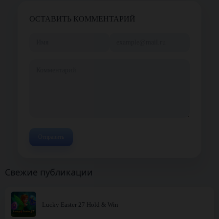
ОСТАВИТЬ КОММЕНТАРИЙ
Свежие публикации
Lucky Easter 27 Hold & Win