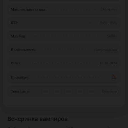
Максимальная ставка:
240 монет
RTP:
94% - 96%
Max Win:
5000x
Волатильность:
экстремальная
Релиз:
17.10.2024
Провайдер:
Тема слота:
Вампиры
Вечеринка вампиров