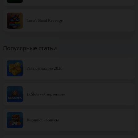
Luca’s Band Revenge
Популярные статьи
Рейтинг казино 2026
1xSlots - обзор казино
Jvspinbet - бонусы