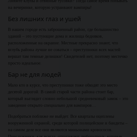
Любите клубы и отвязные тусовки? Тогда самое время побывать
на вечеринке, которую устраивают вампиры!
Без лишних глаз и ушей
В нашем городе есть заброшенный район, где большинство
зданий – это пустующие дома и жилища бедняков,
расположенные на окраине. Местные прекрасно знают, что
вглубь района лучше не соваться – преступники всех мастей
вершат там темные делишки! Свидетелей нет, поэтому местечко
просто идеальное.
Бар не для людей
Мало кто в курсе, что преступники тоже обходят это место
десятой дорогой. В самой старой части района стоит бар,
который выглядит словно небольшой средневековый замок – это
заведение открыто специально для вампиров…
Подобраться поближе не выйдет. Все кварталы оцеплены
вооруженной охраной, среди которой полицейские и бандиты –
на самом деле все они являются миньонами кровососов.
Прислужники, как всегда, отпугивают любопытных, которые