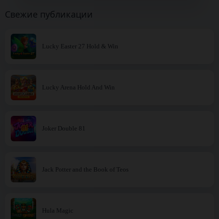
Свежие публикации
Lucky Easter 27 Hold & Win
Lucky Arena Hold And Win
Joker Double 81
Jack Potter and the Book of Teos
Hula Magic