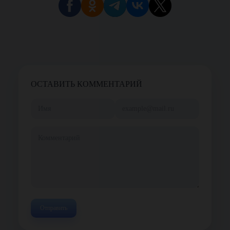
ОСТАВИТЬ КОММЕНТАРИЙ