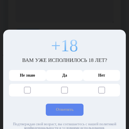
+18
Другие видео
ВАМ УЖЕ ИСПОЛНИЛОСЬ 18 ЛЕТ?
Не знаю
Да
Нет
Ответить
Подтверждая свой возраст, вы соглашаетесь с нашей политикой
конфиденциальности и условиями использования.