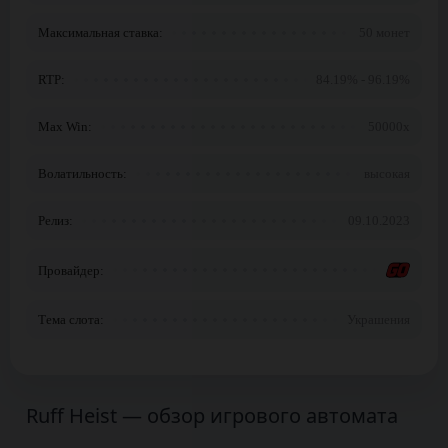
Максимальная ставка:
50 монет
RTP:
84.19% - 96.19%
Max Win:
50000x
Волатильность:
высокая
Релиз:
09.10.2023
Провайдер:
Тема слота:
Украшения
Ruff Heist — обзор игрового автомата