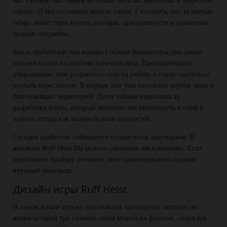
Кот Снежок был одним из самых богатых животных в зверином
городе. О его состоянии ходили слухи. Считалось, что за дверью
сейфа лежат горы золота, доллары, драгоценности и различные
ценные предметы.
Банда грабителей про кличке Собачьи Коллекторы уже давно
положила глаз на особняк кота-олигарха. Притворившись
уборщиками, они устроились туда на работу и стали тщательно
изучать окрестности. В первые дни был составлен чертеж дома и
близлежащих территорий. Далее собаки принялись за
разработку плана, который позволит им проникнуть в сейф и
забрать оттуда как можно больше ценностей.
Сегодня грабители собираются осуществить задуманное. В
автомате Ruff Heist Вы можете составить им компанию. Если
ограбление пройдет успешно, они гарантированно подарят
крупный выигрыш.
Дизайн игры Ruff Heist
В самом начале игроку показывают зрелищную заставку, во
время которой три главных героя мчатся на фургоне, снося все