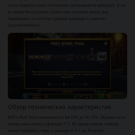
после каждого спина постепенно увеличивается выигрыш. Если
во время бонуса игрок полностью заполнит шкалу над
барабанами, он получит данный выигрыш в качестве
дополнительного.
Обзор технических характеристик
RTP в Ruff Heist изменяется от 84.19% до 96.19%. Игровое поле
авторы выполнили в формате 5*3. Во время спинов гемблер
может выбирать ставку в размере от 0.1 до 50 монет.