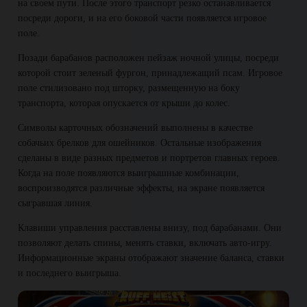
на своем пути. После этого транспорт резко останавливается
посреди дороги, и на его боковой части появляется игровое
поле.
Позади барабанов расположен пейзаж ночной улицы, посреди
которой стоит зеленый фургон, принадлежащий псам. Игровое
поле стилизовано под шторку, размещенную на боку
транспорта, которая опускается от крыши до колес.
Символы карточных обозначений выполнены в качестве
собачьих брелков для ошейников. Остальные изображения
сделаны в виде разных предметов и портретов главных героев.
Когда на поле появляются выигрышные комбинации,
воспроизводятся различные эффекты, на экране появляется
сыгравшая линия.
Клавиши управления расставлены внизу, под барабанами. Они
позволяют делать спины, менять ставки, включать авто-игру.
Информационные экраны отображают значение баланса, ставки
и последнего выигрыша.