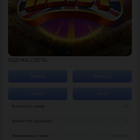
ОЦЕНКА СЛОТА:
Трейлер
Выигрыш
Сюжет
Демо
Количество линий:
10
Количество барабанов:
5
Минимальная ставка:
0.1 монеты