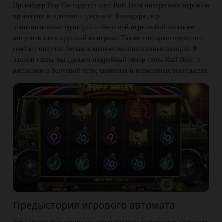
Провайдер Play’Go наделил слот Ruff Heist интересным игровым
процессом и приятной графикой. Благодаря ряду
дополнительных функций и бонусной игре любой способен
получить здесь крупный выигрыш. Также это гарантирует, что
гемблер получит большое количество позитивных эмоций. В
данной статье мы сделаем подробный обзор слота Ruff Heist и
расскажем о бонусной игре, символах и возможных выигрышах.
Предыстория игрового автомата