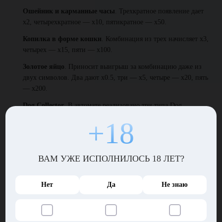
Ошейник и карманные часы
. Трехкратное появление дает
x2, четырехкратное — x10, пятикратное — x50.
Копилка в форме кошки
. Комбинация из трех начисляет x3,
четырех — x15, пяти — x100.
Золотое яйцо
. Приносит выигрыш за комбинацию даже из
двух символов. Два дают x0.5, три — x5, четыре — x20, пять
— x200.
Dog Collector
. В автомате реализовано три типа Dog
Collector, обладающих определенными особенностями. Они
+18
выполняют функцию Wild, в обычной игре выпадает только
на 5 барабане, в бонусной игре на любом.
Scatter
. Изображен в виде кота в фиолетовом костюме.
ВАМ УЖЕ ИСПОЛНИЛОСЬ 18 ЛЕТ?
Запускает бонусную игру.
Авторы реализовали немало интересных правил. Чтобы лучше в
Нет
Да
Не знаю
них разобраться, следует запустить меню помощи. В нем авторы
сделали наглядный обзор автомата Ruff Heist и снабдили его
картинками. Для перехода в меню следует кликнуть на синюю