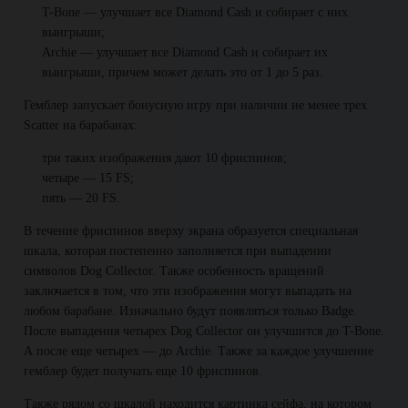
T-Bone — улучшает все Diamond Cash и собирает с них
выигрыши;
Archie — улучшает все Diamond Cash и собирает их
выигрыши, причем может делать это от 1 до 5 раз.
Гемблер запускает бонусную игру при наличии не менее трех
Scatter на барабанах:
три таких изображения дают 10 фриспинов;
четыре — 15 FS;
пять — 20 FS.
В течение фриспинов вверху экрана образуется специальная
шкала, которая постепенно заполняется при выпадении
символов Dog Collector. Также особенность вращений
заключается в том, что эти изображения могут выпадать на
любом барабане. Изначально будут появляться только Badge.
После выпадения четырех Dog Collector он улучшится до T-Bone.
А после еще четырех — до Archie. Также за каждое улучшение
гемблер будет получать еще 10 фриспинов.
Также рядом со шкалой находится картинка сейфа, на котором