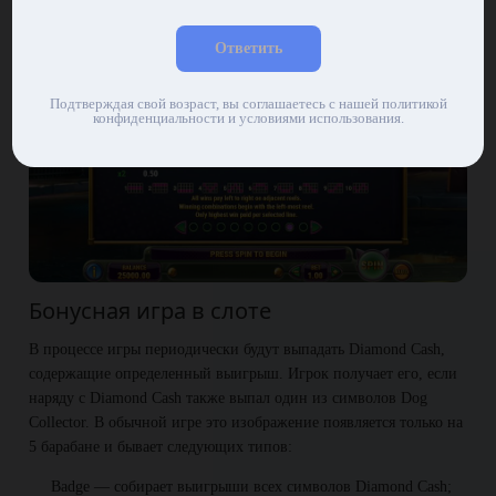
кнопку с буквой “i”, расположенную в левом нижнем углу.
Ответить
Подтверждая свой возраст, вы соглашаетесь с нашей политикой
конфиденциальности и условиями использования.
Бонусная игра в слоте
В процессе игры периодически будут выпадать Diamond Cash,
содержащие определенный выигрыш. Игрок получает его, если
наряду с Diamond Cash также выпал один из символов Dog
Collector. В обычной игре это изображение появляется только на
5 барабане и бывает следующих типов:
Badge — собирает выигрыши всех символов Diamond Cash;