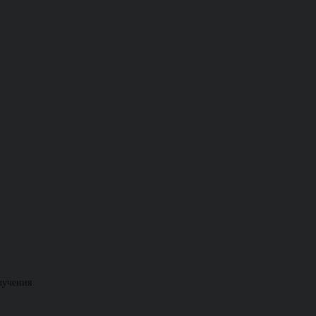
лучения