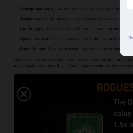
Серебряная карта
. Активирует бесплатные вращения.
Зеленая карта
. Приносит игроку случайный выигрыш в размер
Синяя карта
. Начисляет x3, x3.5 или x4 в качестве выигрыша
По
Красная карта
. Способна давать выигрыш в размере x5, x7 и
Карта Бандит
. Если данная карта выпадает поверх любой в
Поскольку автомат наделен весьма необычными правилами, гемб
подробный обзор игры Rogues Draw и рассказали обо всех особе