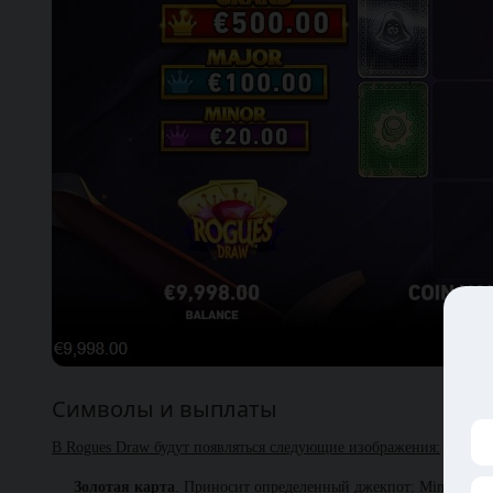
Символы и выплаты
В Rogues Draw будут появляться следующие изображения:
Золотая карта
. Приносит определенный джекпот: Minor — x2