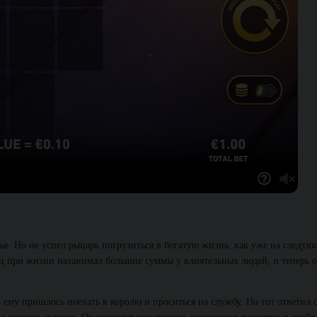
ье. Но не успел рыцарь погрузиться в богатую жизнь, как уже на следу
тец при жизни назанимал большие суммы у влиятельных людей, и теперь 
о ему пришлось поехать к королю и проситься на службу. Но тот ответил 