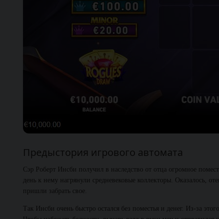
Предыстория игрового автомата
Сэр Роберт Инсби получил в наследство от отца огромное помест
день к нему нагрянули средневековые коллекторы. Оказалось, о
пришли забрать свое.
Так Инсби очень быстро остался без поместья и денег. Из-за этог