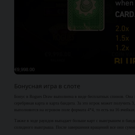
Бонусная игра в слоте
Бонус в Rogues Draw выполнена в виде бесплатных спинов. Она 
серебряная карта и карта бандита. За это игрок может получить 3
выполняются на игровом поле формата 4*4, то есть на 16 ячейках,
Также в ходе раундов выпадает больше карт с выигрышем и банд
солидного выигрыша. После завершения вращений все они сумми