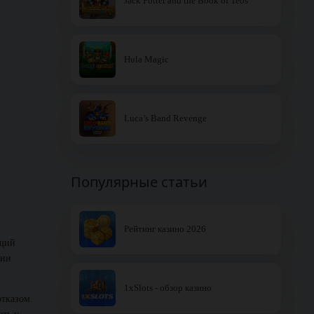
Jack Potter and the Book of Teos
Hula Magic
Luca’s Band Revenge
Популярные статьи
Рейтинг казино 2026
ющий
они
1xSlots - обзор казино
отказом.