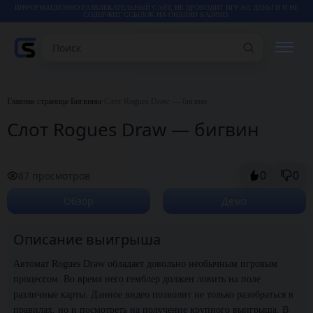
ИНФОРМАЦИОННО-РАЗВЛЕКАТЕЛЬНЫЙ САЙТ, НЕ ПРОВОДИТ ИГР НА ДЕНЬГИ И НЕ
СОДЕРЖИТ ССЫЛОК НА ОНЛАЙН КАЗИНО.
Поиск
РЕЙТИНГИ
Главная страница
•
Бигвины
•
Слот Rogues Draw — бигвин
Слот Rogues Draw — бигвин
КАЗИНО
0
0
87 просмотров
ИГРЫ
Обзор
Демо
СТАТЬИ
Описание выигрыша
ВИДЕО
Автомат Rogues Draw обладает довольно необычным игровым
процессом. Во время него гемблер должен ловить на поле
различные карты. Данное видео позволит не только разобраться в
правилах, но и посмотреть на получение крупного выигрыша. В