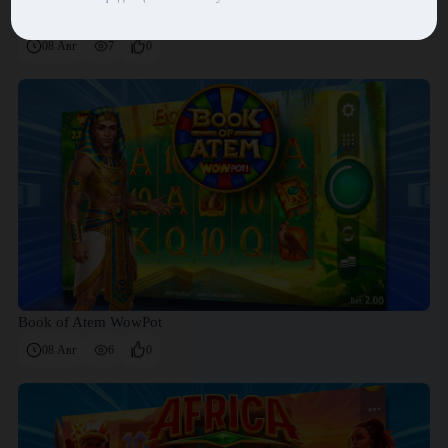
Frutopia
08 Авг
7
0
Book of Atem WowPot
08 Авг
6
0