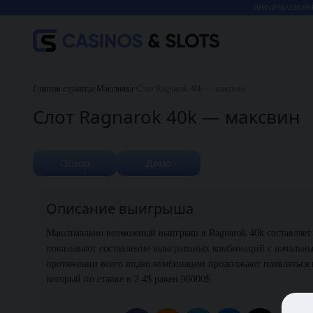
ИНФОРМАЦИОННО
Главная страница
•
Максвины
•
Слот Ragnarok 40k — максвин
Слот Ragnarok 40k — максвин
Обзор
Демо
Описание выигрыша
Максимально возможный выигрыш в Ragnarok 40k составляет 4
показывают составление выигрышных комбинаций с начальным
протяжении всего видео комбинации продолжают появляться на
который по ставке в 2.4$ равен 96000$.