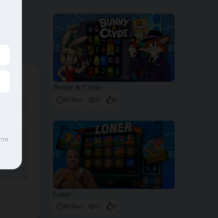
Bunny & Clyde
09 Июл
33
0
сти
Loner
09 Июл
37
0