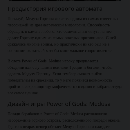
Предыстория игрового автомата
Пожалуй, Медуза Горгона является одним из самых известных
персонажей из древнегреческой мифологии. Способность
обращать в камень любого, кто осмелится взглянуть на нее,
делает Горгону одним из самых опасных противников. С ней
сражались многие воины, но практически никто был не в
состоянии оказать ей хотя бы минимальное сопротивление.
В слоте Power of Gods: Medusa игроку предлагается
объединиться с лучшими воинами Греции и богами, чтобы
одолеть Медузу Горгону. Если гемблер сможет выйти
победителем из сражения, то у него появится возможность
пройти в сокровищницу мифического создания и забрать оттуда
все самое ценное.
Дизайн игры Power of Gods: Medusa
Позади барабанов в Power of Gods: Medusa расположено
изображение горного острова, расположенного посреди океана.
Где-то в недрах пещер обитает Медуза Горгона и ожидает