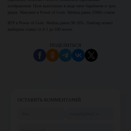
изображения. Поле выполнено в виде пяти барабанов и трех
рядов. Максвин в Power of Gods: Medusa равен 2500x ставок.
RTP в Power of Gods: Medusa равен 96.18%. Гемблер может
выбирать ставку от 0.1 до 100 монет.
ПОДЕЛИТЬСЯ
ОСТАВИТЬ КОММЕНТАРИЙ