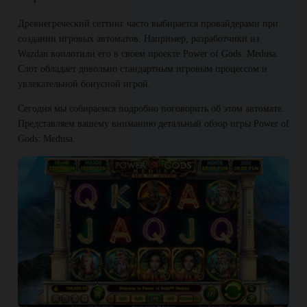
Древнегреческий сеттинг часто выбирается провайдерами при
создании игровых автоматов. Например, разработчики из
Wazdan воплотили его в своем проекте Power of Gods: Medusa.
Слот обладает довольно стандартным игровым процессом и
увлекательной бонусной игрой.
Сегодня мы собираемся подробно поговорить об этом автомате.
Представляем вашему вниманию детальный обзор игры Power of
Gods: Medusa.