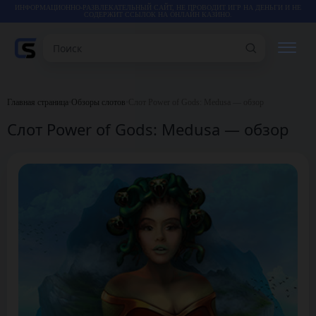
ИНФОРМАЦИОННО-РАЗВЛЕКАТЕЛЬНЫЙ САЙТ, НЕ ПРОВОДИТ ИГР НА ДЕНЬГИ И НЕ
СОДЕРЖИТ ССЫЛОК НА ОНЛАЙН КАЗИНО.
Поиск
РЕЙТИНГИ
Главная страница
•
Обзоры слотов
•
Слот Power of Gods: Medusa — обзор
Слот Power of Gods: Medusa — обзор
КАЗИНО
ИГРЫ
СТАТЬИ
ВИДЕО