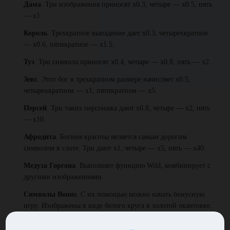
Дама
. Три изображения приносят x0.3, четыре — x0.5, пять
— x1.
Король
. Трехкратное выпадение дает x0.3, четырехкратное
— x0.6, пятикратное — x1.5.
Туз
. Три символа приносят x0.4, четыре — x0.8, пять — x2.
Зевс
. Этот бог в трехкратном размере начисляет x0.5,
четырехкратном — x1, пятикратном — x5.
Персей
. Три таких персонажа дают x0.8, четыре — x2, пять
— x10.
Афродита
. Богиня красоты является самым дорогим
символом в слоте. Три дают x1, четыре — x5, пять — x40.
Медуза Горгона
. Выполняет функцию Wild, комбинирует с
другими изображениями.
Символы Bonus
. С их помощью можно начать бонусную
игру. Изображены в виде белого круга в золотой окантовке.
В центре изображения размещен выигрыш, равный
определенному количеству ставок: от x1 до x10, x12 или x15.