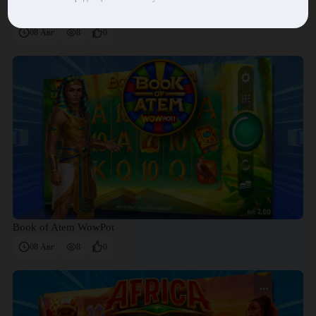
Frutopia
08 Авг
8
0
Book of Atem WowPot
08 Авг
8
0